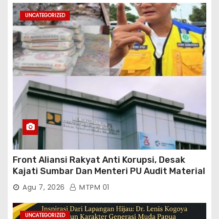
UNCATEGORIZED
Front Aliansi Rakyat Anti Korupsi, Desak
Kajati Sumbar Dan Menteri PU Audit Material
PT. Brantas Abipraya Kontrak No :
Agu 7, 2026
MTPM 01
06.Nopember 2025 s.d 31 Maret 2026
Sumber Dana: APBN Nilai Kontrak : Rp
76.130.630.000.00,- Diduga Ka.Balai BWSS V
UNCATEGORIZED