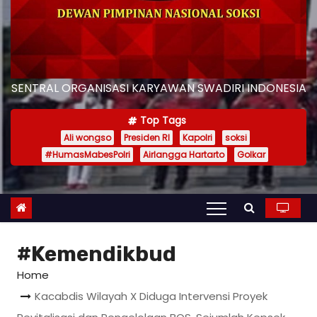
SENTRAL ORGANISASI KARYAWAN SWADIRI INDONESIA
Top Tags
Ali wongso
Presiden RI
Kapolri
soksi
#HumasMabesPolri
Airlangga Hartarto
Golkar
#Kemendikbud
Home
Kacabdis Wilayah X Diduga Intervensi Proyek