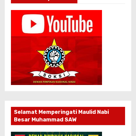
Selamat Memperingati Maulid Nabi
Besar Muhammad SAW