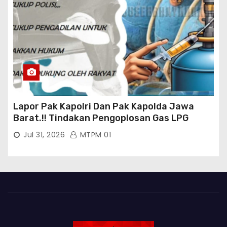
Lapor Pak Kapolri Dan Pak Kapolda Jawa
Barat.!! Tindakan Pengoplosan Gas LPG
Bersubsidi Marak Terjadi Di Kabupaten Bogor
Jul 31, 2026
MTPM 01
Persisnya di Babakan Madang: Tim
Aktifis/Jurnalis Meminta Pimpinan Polri Beri
Atensi Penindakan Sampai Penangkapan
Terhadap Pelaku