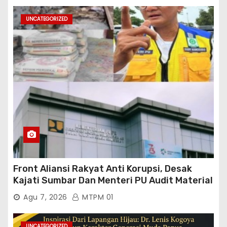
UNCATEGORIZED
Front Aliansi Rakyat Anti Korupsi, Desak
Kajati Sumbar Dan Menteri PU Audit Material
PT. Brantas Abipraya Kontrak No :
Agu 7, 2026
MTPM 01
06.Nopember 2025 s.d 31 Maret 2026
Sumber Dana: APBN Nilai Kontrak : Rp
UNCATEGORIZED