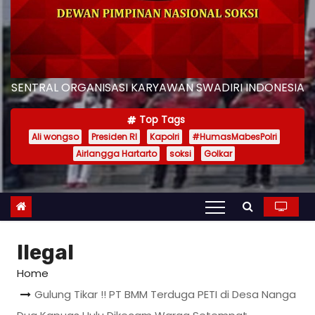
SENTRAL ORGANISASI KARYAWAN SWADIRI INDONESIA
Top Tags
Ali wongso
Presiden RI
Kapolri
#HumasMabesPolri
Airlangga Hartarto
soksi
Golkar
Ilegal
Home
Gulung Tikar !! PT BMM Terduga PETI di Desa Nanga