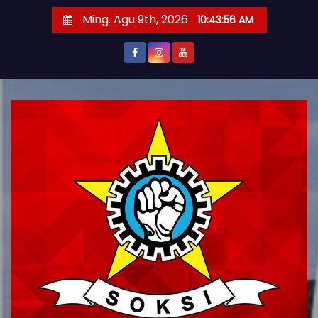
S
Ming. Agu 9th, 2026
10:43:57 AM
k
i
p
t
o
c
o
n
t
e
n
t