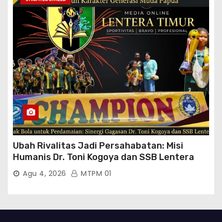
76.130.630.000.00,- Diduga Ka.Balai BWSS V
Padang Tutup Mata
Ubah Rivalitas Jadi Persahabatan: Misi
Humanis Dr. Toni Kogoya dan SSB Lentera
Timur
Agu 4, 2026
MTPM 01