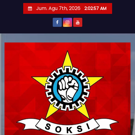
S
Jum. Agu 7th, 2026
2:02:58 AM
k
i
p
t
o
c
o
n
t
e
n
t