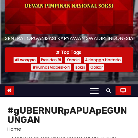
SENTRAL ORGANISASI KARYAWAN SWADIRI INDONESIA
Top Tags
Ali wongso
Presiden RI
Kapolri
Airlangga Hartarto
#HumasMabesPolri
soksi
Golkar
#gUBERNURpAPUApEGUN
UNGAN
Home