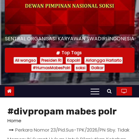
SENTRAL ORGANISASI KARYAWAN SWADIRI INDONESIA
Top Tags
Ali wongso
Presiden RI
Kapolri
Airlangga Hartarto
#HumasMabesPolri
soksi
Golkar
#divpropam mabes polr
Home
Perkara Nomor 23/Pid.Sus-TPK/2026/PN Sby. Tidak