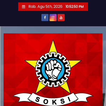
S
Rab. Agu 5th, 2026
10:52:51 PM
k
i
p
t
o
c
o
n
t
e
n
t