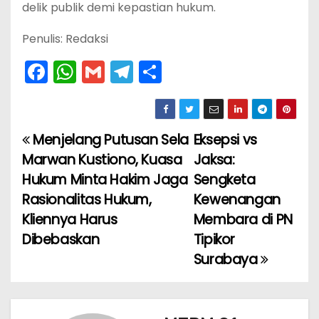
delik publik demi kepastian hukum.
Penulis: Redaksi
F
W
G
T
S
a
h
m
el
h
c
a
ai
e
ar
e
ts
l
gr
e
Menjelang Putusan Sela
Eksepsi vs
N
b
A
a
Marwan Kustiono, Kuasa
Jaksa:
a
o
p
m
Hukum Minta Hakim Jaga
Sengketa
Rasionalitas Hukum,
Kewenangan
v
o
p
Kliennya Harus
Membara di PN
k
i
Dibebaskan
Tipikor
Surabaya
g
a