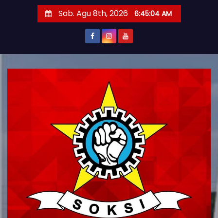
S
Sab. Agu 8th, 2026
6:45:05 AM
k
i
p
t
o
c
o
n
t
e
n
t