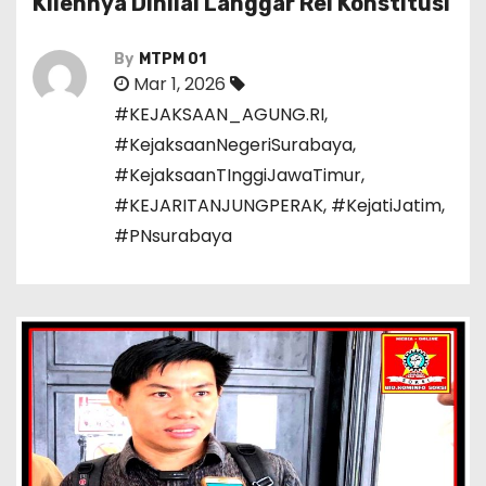
Kliennya Dinilai Langgar Rel Konstitusi
By
MTPM 01
Mar 1, 2026
#KEJAKSAAN_AGUNG.RI
,
#KejaksaanNegeriSurabaya
,
#KejaksaanTInggiJawaTimur
,
#KEJARITANJUNGPERAK
,
#KejatiJatim
,
#PNsurabaya