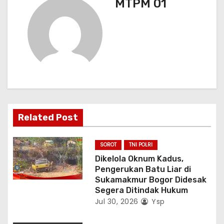
s
MTPM 01
i
p
o
s
Related Post
SOROT
TNI POLRI
Dikelola Oknum Kadus,
Pengerukan Batu Liar di
Sukamakmur Bogor Didesak
Segera Ditindak Hukum
Jul 30, 2026
Ysp