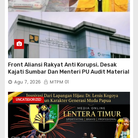
Front Aliansi Rakyat Anti Korupsi, Desak
Kajati Sumbar Dan Menteri PU Audit Material
PT. Brantas Abipraya Kontrak No :
Agu 7, 2026
MTPM 01
06.Nopember 2025 s.d 31 Maret 2026
Sumber Dana: APBN Nilai Kontrak : Rp
76.130.630.000.00,- Diduga Ka.Balai BWSS V
UNCATEGORIZED
Padang Tutup Mata