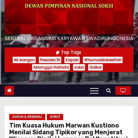
SENTRAL ORGANISASI KARYAWAN SWADIRI INDONESIA
Top Tags
Ali wongso
Presiden RI
Kapolri
#HumasMabesPolri
Airlangga Hartarto
soksi
Golkar
HUKUM & KRIMINAL
SOROT
Tim Kuasa Hukum Marwan Kustiono
Menilai Sidang Tipikor yang Menjerat