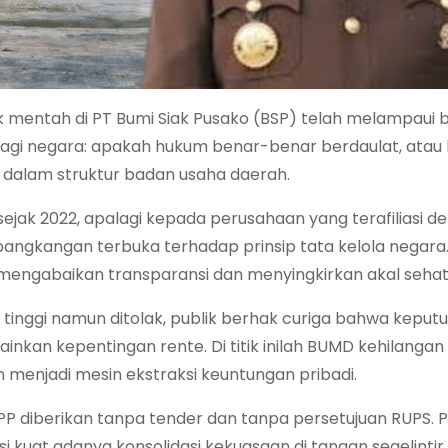
 mentah di PT Bumi Siak Pusako (BSP) telah melampaui 
us bagi negara: apakah hukum benar-benar berdaulat, atau
 dalam struktur badan usaha daerah.
jak 2022, apalagi kepada perusahaan yang terafiliasi d
angkangan terbuka terhadap prinsip tata kelola negara.
uk mengabaikan transparansi dan menyingkirkan akal sehat 
tinggi namun ditolak, publik berhak curiga bahwa keput
inkan kepentingan rente. Di titik inilah BUMD kehilangan 
n menjadi mesin ekstraksi keuntungan pribadi.
 diberikan tanpa tender dan tanpa persetujuan RUPS. Pra
i kuat adanya konsolidasi kekuasaan di tangan segelintir 