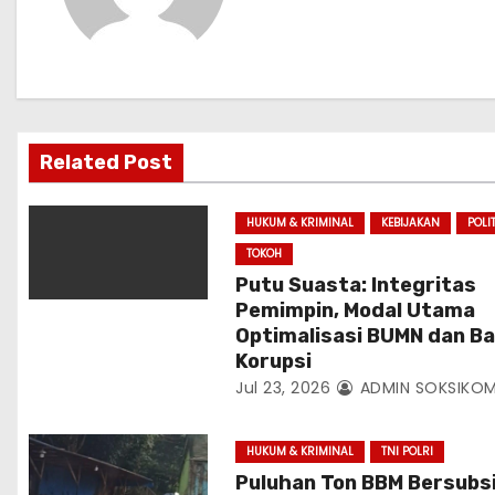
a
s
i
p
Related Post
o
HUKUM & KRIMINAL
KEBIJAKAN
POLI
s
TOKOH
Putu Suasta: Integritas
Pemimpin, Modal Utama
Optimalisasi BUMN dan B
Korupsi
Jul 23, 2026
ADMIN SOKSIKOM
HUKUM & KRIMINAL
TNI POLRI
Puluhan Ton BBM Bersubsi