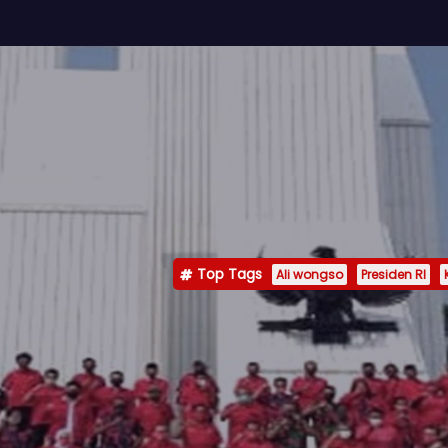
Top Tags
Ali wongso
Presiden RI