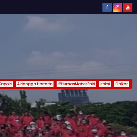
Kapolri
Airlangga Hartarto
#HumasMabesPolri
soksi
Golkar