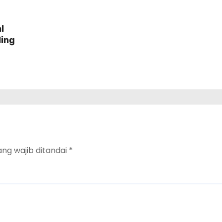
l
ling
ang wajib ditandai
*