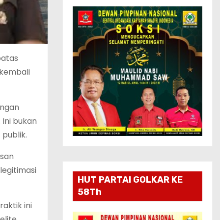
batas
 kembali
engan
 Ini bukan
publik.
usan
legitimasi
HUT PARTAI GOLKAR KE
58Th
ktik ini
elite