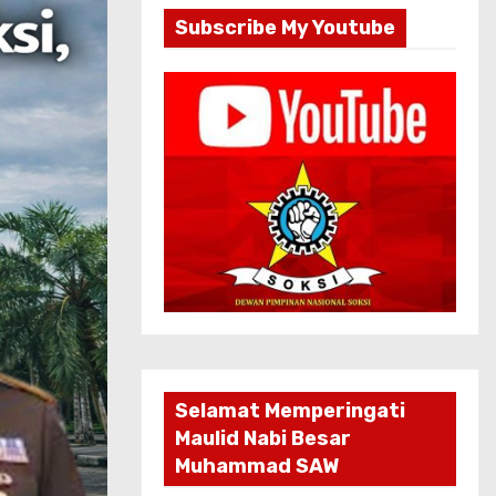
Subscribe My Youtube
Selamat Memperingati
Maulid Nabi Besar
Muhammad SAW