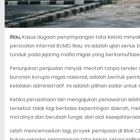
Riau,
Kasus dugaan penyimpangan tata kelola minyak
persoalan internal BUMD Riau. Ini adalah ujian seri
tunduk pada jejaring mafia migas yang berkamuflase
Penunjukan penjualan minyak mentah tanpa tender se
buronan korupsi migas nasional, adalah bentuk pemb
kelalaian administratif. Ini adalah pilihan sadar unt
Ketika perusahaan lain mengajukan penawaran lebih 
tersebut tidak lagi berbasis kepentingan daerah, mela
moralnya dan berubah fungsi: dari alat kesejahteraa
Lebih mencemaskan lagi, proyek pemipaan di Blok CPP
bukan sekadar pelanggaran tata kelola, tetapi indikas