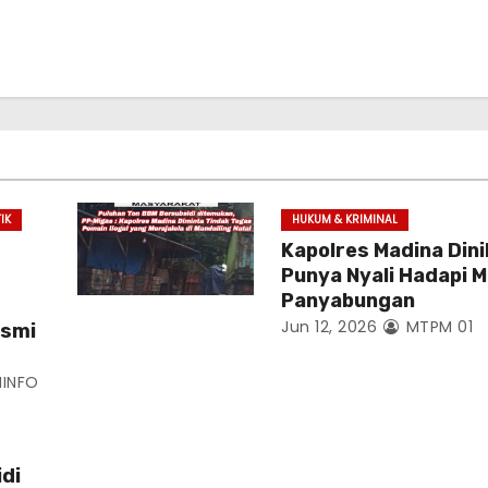
TIK
HUKUM & KRIMINAL
Kapolres Madina Dini
Punya Nyali Hadapi Ma
Panyabungan
Jun 12, 2026
MTPM 01
asmi
INFO
di