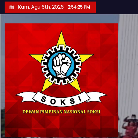
S
Kam. Agu 6th, 2026
2:54:26 PM
k
i
p
t
o
c
o
n
t
e
n
t