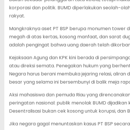
korporasi dan politik. BUMD diperlakukan seolah-olah 
rakyat.
Mangkraknya aset PT BSP berupa monumen tower di p
megah di atas kertas, kosong manfaat, dan sarat dug
adalah pengingat bahwa uang daerah telah dikorba
Kejaksaan Agung dan KPK kini berada di persimpanga
atau direksi semata. Penegakan hukum yang berhenti 
Negara harus berani membuka jejaring relasi, aliran
besar yang selama ini bersembunyi di balik meja rapa
Aksi mahasiswa dan pemuda Riau yang direncanakan F
peringatan nasional: publik menolak BUMD dijadikan
Desentralisasi bukan cek kosong untuk korupsi, da
Jika negara gagal menuntaskan kasus PT BSP secara