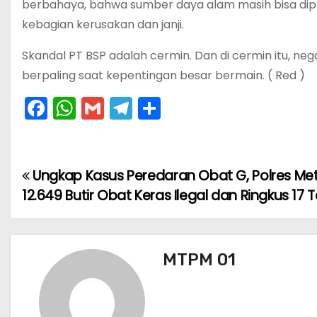
berbahaya, bahwa sumber daya alam masih bisa dipe
kebagian kerusakan dan janji.
Skandal PT BSP adalah cermin. Dan di cermin itu, n
berpaling saat kepentingan besar bermain. ( Red )
F
W
G
T
S
a
h
m
el
h
c
a
ai
e
ar
e
ts
l
gr
e
Ungkap Kasus Peredaran Obat G, Polres Me
N
b
A
a
12.649 Butir Obat Keras Ilegal dan Ringkus 17
a
o
p
m
v
o
p
MTPM 01
k
i
g