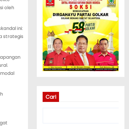
si oleh
andal ini:
a strategis
 lapangan
ral.
pemodal
ah
Cari
ngat