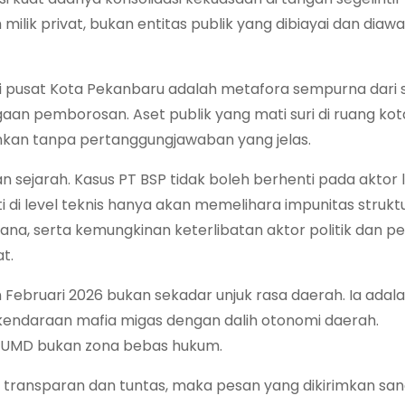
milik privat, bukan entitas publik yang dibiayai dan diawa
usat Kota Pekanbaru adalah metafora sempurna dari sk
aan pemborosan. Aset publik yang mati suri di ruang kot
nkan tanpa pertanggungjawaban yang jelas.
n sejarah. Kasus PT BSP tidak boleh berhenti pada aktor
di level teknis hanya akan memelihara impunitas struktu
 dana, serta kemungkinan keterlibatan aktor politik dan 
t.
ebruari 2026 bukan sekadar unjuk rasa daerah. Ia adal
 kendaraan mafia migas dengan dalih otonomi daerah.
n BUMD bukan zona bebas hukum.
 transparan dan tuntas, maka pesan yang dikirimkan sa