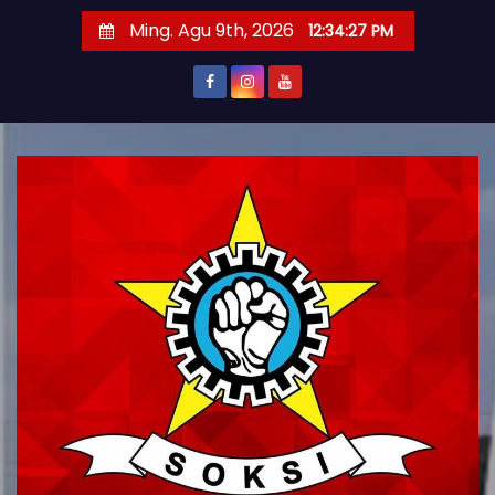
S
Ming. Agu 9th, 2026
12:34:29 PM
k
i
p
t
o
c
o
n
t
e
n
t