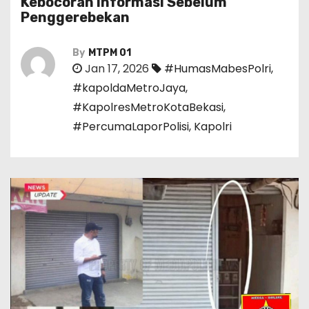
Kebocoran Informasi Sebelum
Penggerebekan
By
MTPM 01
Jan 17, 2026
#HumasMabesPolri
,
#kapoldaMetroJaya
,
#KapolresMetroKotaBekasi
,
#PercumaLaporPolisi
,
Kapolri