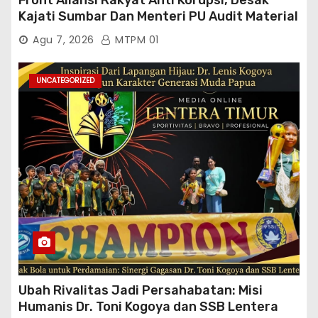
Front Aliansi Rakyat Anti Korupsi, Desak
Kajati Sumbar Dan Menteri PU Audit Material
PT. Brantas Abipraya Kontrak No :
Agu 7, 2026
MTPM 01
06.Nopember 2025 s.d 31 Maret 2026
Sumber Dana: APBN Nilai Kontrak : Rp
76.130.630.000.00,- Diduga Ka.Balai BWSS V
UNCATEGORIZED
Padang Tutup Mata
Ubah Rivalitas Jadi Persahabatan: Misi
Humanis Dr. Toni Kogoya dan SSB Lentera