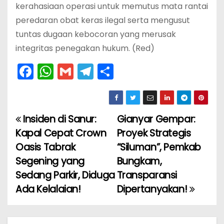
kerahasiaan operasi untuk memutus mata rantai
peredaran obat keras ilegal serta mengusut
tuntas dugaan kebocoran yang merusak
integritas penegakan hukum. (Red)
F
W
G
T
S
a
h
m
el
h
c
a
ai
e
ar
e
ts
l
gr
e
Insiden di Sanur:
Gianyar Gempar:
N
b
A
a
Kapal Cepat Crown
Proyek Strategis
a
o
p
m
Oasis Tabrak
“Siluman”, Pemkab
Segening yang
Bungkam,
v
o
p
Sedang Parkir, Diduga
Transparansi
k
i
Ada Kelalaian!
Dipertanyakan!
g