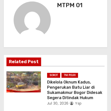
a
MTPM 01
s
i
p
o
s
Related Post
SOROT
TNI POLRI
Dikelola Oknum Kadus,
Pengerukan Batu Liar di
Sukamakmur Bogor Didesak
Segera Ditindak Hukum
Jul 30, 2026
Ysp