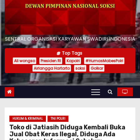
SENTRAL ORGANISASI KARYAWAN SWADIRI INDONESIA
Top Tags
Ali wongso
Presiden RI
Kapolri
#HumasMabesPolri
Airlangga Hartarto
soksi
Golkar
HUKUM & KRIMINAL
TNI POLRI
Toko di Jatiasih Diduga Kembali Buka
Jual Obat Keras Ilegal, Diduga Ada