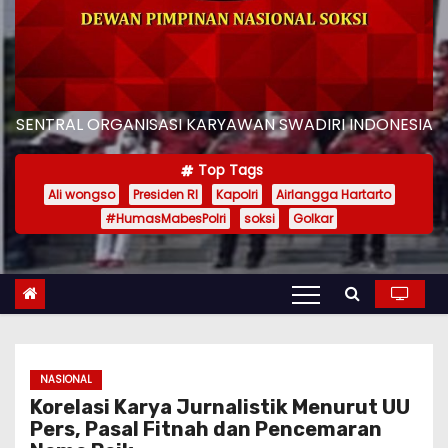
SENTRAL ORGANISASI KARYAWAN SWADIRI INDONESIA
Top Tags
Ali wongso
Presiden RI
Kapolri
Airlangga Hartarto
#HumasMabesPolri
soksi
Golkar
NASIONAL
Korelasi Karya Jurnalistik Menurut UU
Pers, Pasal Fitnah dan Pencemaran