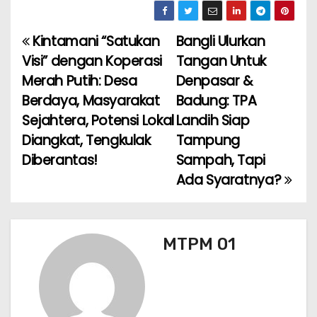
c
a
ai
e
ar
e
ts
l
gr
e
Kintamani “Satukan
Bangli Ulurkan
N
b
A
a
Visi” dengan Koperasi
Tangan Untuk
a
o
p
m
Merah Putih: Desa
Denpasar &
Berdaya, Masyarakat
Badung: TPA
v
o
p
Sejahtera, Potensi Lokal
Landih Siap
k
i
Diangkat, Tengkulak
Tampung
Diberantas!
Sampah, Tapi
g
Ada Syaratnya?
a
s
MTPM 01
i
p
o