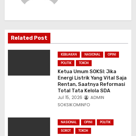
s
Related Post
KEBIJAKAN
NASIONAL
OPINI
POLITIK
TOKOH
Ketua Umum SOKSI: Jika
Energi Listrik Yang Vital Saja
Rentan, Saatnya Reformasi
Total Tata Kelola SDA
Jul 15, 2026
ADMIN
SOKSIKOMINFO
NASIONAL
OPINI
POLITIK
SOROT
TOKOH