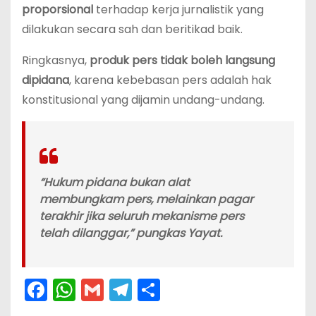
proporsional
terhadap kerja jurnalistik yang
dilakukan secara sah dan beritikad baik.
Ringkasnya,
produk pers tidak boleh langsung
dipidana
, karena kebebasan pers adalah hak
konstitusional yang dijamin undang-undang.
“Hukum pidana bukan alat
membungkam pers, melainkan pagar
terakhir jika seluruh mekanisme pers
telah dilanggar,”
pungkas Yayat.
F
W
G
T
S
a
h
m
el
h