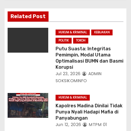
s
Related Post
HUKUM & KRIMINAL
KEBIJAKAN
POLITIK
TOKOH
Putu Suasta: Integritas
Pemimpin, Modal Utama
Optimalisasi BUMN dan Basmi
Korupsi
Jul 23, 2026
ADMIN
SOKSIKOMINFO
HUKUM & KRIMINAL
Kapolres Madina Dinilai Tidak
Punya Nyali Hadapi Mafia di
Panyabungan
Jun 12, 2026
MTPM 01