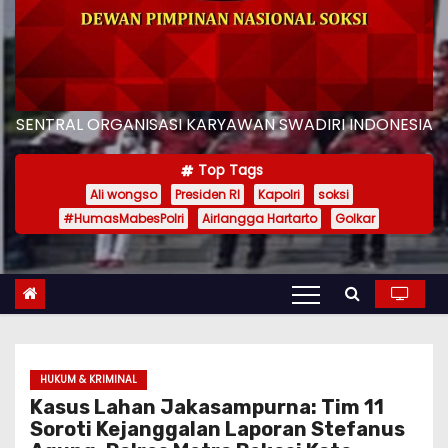
SENTRAL ORGANISASI KARYAWAN SWADIRI INDONESIA
Top Tags
Ali wongso
Presiden RI
Kapolri
soksi
#HumasMabesPolri
Airlangga Hartarto
Golkar
HUKUM & KRIMINAL
Kasus Lahan Jakasampurna: Tim 11
Soroti Kejanggalan Laporan Stefanus