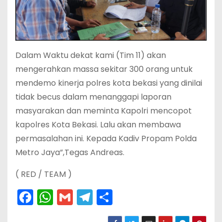
Dalam Waktu dekat kami (Tim 11) akan
mengerahkan massa sekitar 300 orang untuk
mendemo kinerja polres kota bekasi yang dinilai
tidak becus dalam menanggapi laporan
masyarakan dan meminta Kapolri mencopot
kapolres Kota Bekasi. Lalu akan membawa
permasalahan ini. Kepada Kadiv Propam Polda
Metro Jaya”,Tegas Andreas.
( RED / TEAM )
F
W
G
T
S
a
h
m
el
h