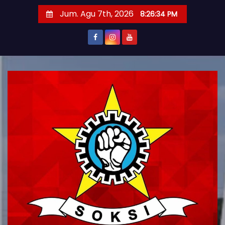
S
Jum. Agu 7th, 2026
8:26:36 PM
k
i
p
t
o
c
o
n
t
e
n
t