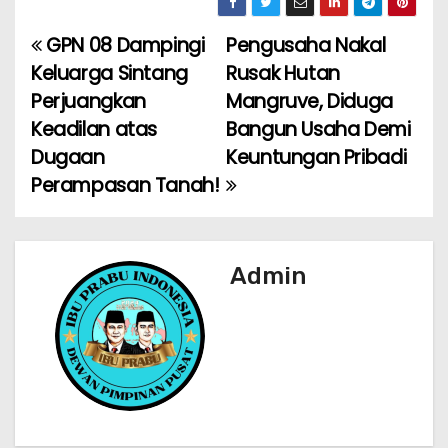
c
a
ai
e
ar
e
ts
l
gr
e
GPN 08 Dampingi
Pengusaha Nakal
N
b
A
a
Keluarga Sintang
Rusak Hutan
a
o
p
m
Perjuangkan
Mangruve, Diduga
Keadilan atas
Bangun Usaha Demi
v
o
p
Dugaan
Keuntungan Pribadi
k
i
Perampasan Tanah!
g
a
Admin
s
i
p
o