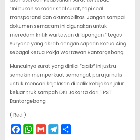
“Ini bukan sekadar soal surat, tapi soal
transparansi dan akuntabilitas. Jangan sampai
dokumen semacam ini digunakan untuk
meredam kritik wartawan di lapangan,” tegas
Suryono yang akrab dengan sapaan Ketua Aing
sebagai Ketua Pokja Wartawan Bantargebang.
Munculnya surat yang dinilai “ajaib” ini justru
semakin memperkuat semangat para jurnalis
untuk mencari kejelasan di balik kebijakan jalur
keluar truk sampah DKI Jakarta dari TPST
Bantargebang.
( Red )
F
W
G
T
S
a
h
m
el
h