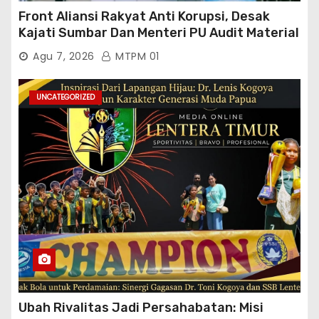
Front Aliansi Rakyat Anti Korupsi, Desak
Kajati Sumbar Dan Menteri PU Audit Material
PT. Brantas Abipraya Kontrak No :
Agu 7, 2026
MTPM 01
06.Nopember 2025 s.d 31 Maret 2026
Sumber Dana: APBN Nilai Kontrak : Rp
76.130.630.000.00,- Diduga Ka.Balai BWSS V
UNCATEGORIZED
Padang Tutup Mata
Ubah Rivalitas Jadi Persahabatan: Misi