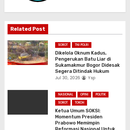
s
Related Post
SOROT
TNI POLRI
Dikelola Oknum Kadus,
Pengerukan Batu Liar di
Sukamakmur Bogor Didesak
Segera Ditindak Hukum
Jul 30, 2026
Ysp
NASIONAL
OPINI
POLITIK
SOROT
TOKOH
Ketua Umum SOKSI:
Momentum Presiden
Prabowo Memimpin
Reformasi Nasional Untuk