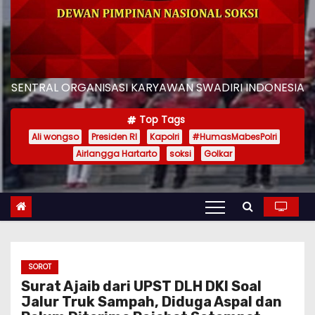
SENTRAL ORGANISASI KARYAWAN SWADIRI INDONESIA
Top Tags
Ali wongso
Presiden RI
Kapolri
#HumasMabesPolri
Airlangga Hartarto
soksi
Golkar
SOROT
Surat Ajaib dari UPST DLH DKI Soal
Jalur Truk Sampah, Diduga Aspal dan