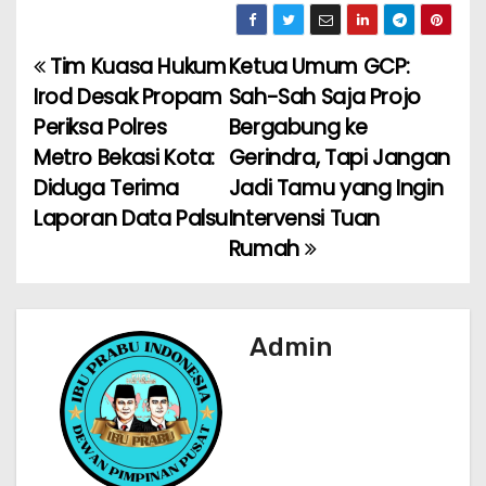
c
a
ai
e
ar
e
ts
l
gr
e
Tim Kuasa Hukum
Ketua Umum GCP:
N
b
A
a
Irod Desak Propam
Sah-Sah Saja Projo
a
o
p
m
Periksa Polres
Bergabung ke
Metro Bekasi Kota:
Gerindra, Tapi Jangan
v
o
p
Diduga Terima
Jadi Tamu yang Ingin
k
i
Laporan Data Palsu
Intervensi Tuan
Rumah
g
a
s
Admin
i
p
o