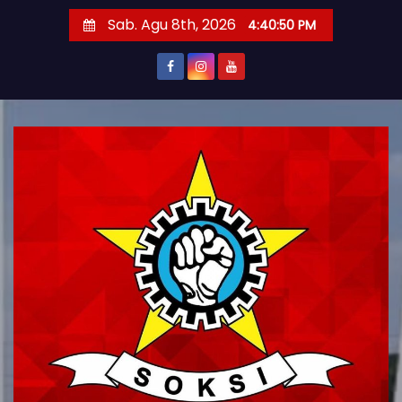
S
Sab. Agu 8th, 2026
4:40:51 PM
k
i
p
t
o
c
o
n
t
e
n
t