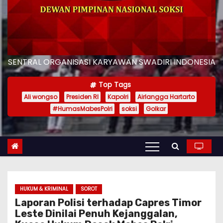
SENTRAL ORGANISASI KARYAWAN SWADIRI INDONESIA
Top Tags
Ali wongso
Presiden RI
Kapolri
Airlangga Hartarto
#HumasMabesPolri
soksi
Golkar
HUKUM & KRIMINAL
SOROT
Laporan Polisi terhadap Capres Timor
Leste Dinilai Penuh Kejanggalan,