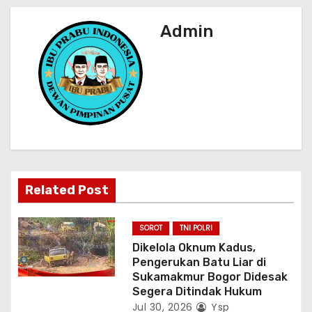
i
Admin
p
o
s
Related Post
SOROT
TNI POLRI
Dikelola Oknum Kadus,
Pengerukan Batu Liar di
Sukamakmur Bogor Didesak
Segera Ditindak Hukum
Jul 30, 2026
Ysp