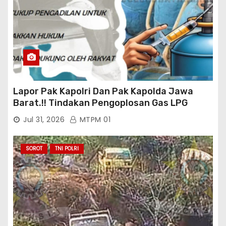
Lapor Pak Kapolri Dan Pak Kapolda Jawa
Barat.!! Tindakan Pengoplosan Gas LPG
Bersubsidi Marak Terjadi Di Kabupaten Bogor
Jul 31, 2026
MTPM 01
Persisnya di Babakan Madang: Tim
Aktifis/Jurnalis Meminta Pimpinan Polri Beri
Atensi Penindakan Sampai Penangkapan
SOROT
TNI POLRI
Terhadap Pelaku