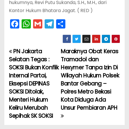
hukumnya, Revi Putu Sukanda, S.H., M.H., dari
Kantor Hukum Bhatara Jagat. ( RED )
F
W
G
T
S
a
h
m
el
h
c
a
ai
e
ar
e
ts
l
gr
e
PN Jakarta
Maraknya Obat Keras
N
b
A
a
Selatan Tegas :
Tramadol dan
a
o
p
m
SOKSI Bukan Konflik
Hexymer Tanpa Izin Di
Internal Partai,
Wilayah Hukum Polsek
v
o
p
Eksepsi DEPINAS
Bantar Gebang –
k
i
SOKSI Ditolak,
Polres Metro Bekasi
Menteri Hukum
Kota Diduga Ada
g
Keliru Merubah
Unsur Pembiaran APH
a
Sepihak SK SOKSI
s