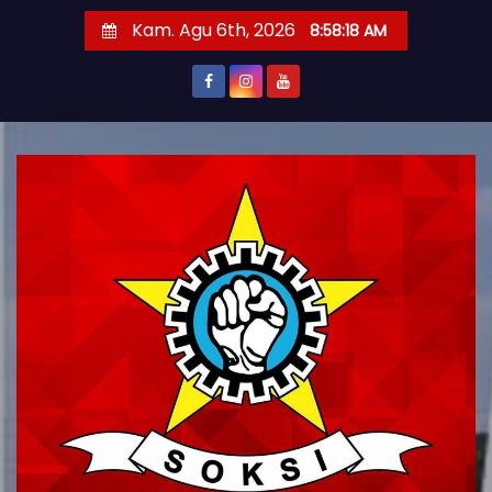
S
Kam. Agu 6th, 2026
8:58:20 AM
k
i
p
t
o
c
o
n
t
e
n
t