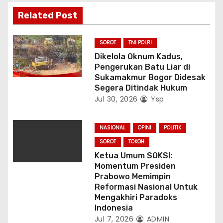
Related Post
SOROT
TNI POLRI
Dikelola Oknum Kadus,
Pengerukan Batu Liar di
Sukamakmur Bogor Didesak
Segera Ditindak Hukum
Jul 30, 2026
Ysp
NASIONAL
OPINI
POLITIK
SOROT
TOKOH
Ketua Umum SOKSI:
Momentum Presiden
Prabowo Memimpin
Reformasi Nasional Untuk
Mengakhiri Paradoks
Indonesia
Jul 7, 2026
ADMIN