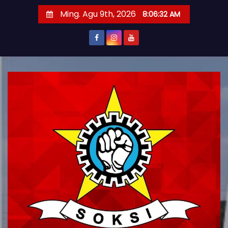
S
Ming. Agu 9th, 2026
8:06:33 AM
k
i
p
t
o
c
o
n
t
e
n
t