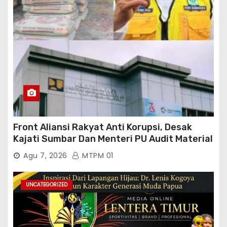
Front Aliansi Rakyat Anti Korupsi, Desak
Kajati Sumbar Dan Menteri PU Audit Material
PT. Brantas Abipraya Kontrak No :
Agu 7, 2026
MTPM 01
06.Nopember 2025 s.d 31 Maret 2026
Sumber Dana: APBN Nilai Kontrak : Rp
76.130.630.000.00,- Diduga Ka.Balai BWSS V
UNCATEGORIZED
Padang Tutup Mata