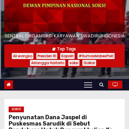
SENTRAL ORGANISASI KARYAWAN SWADIRI INDONESIA
Top Tags
Ali wongso
Presiden RI
Kapolri
#HumasMabesPolri
Airlangga Hartarto
soksi
Golkar
SOROT
Penyunatan Dana Jaspel di
Puskesmas Sarudik di Sebut