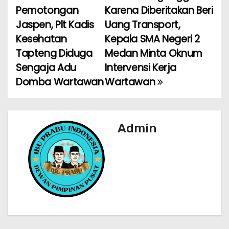
b
A
a
Pemotongan
Karena Diberitakan Beri
a
o
p
m
Jaspen, Plt Kadis
Uang Transport,
Kesehatan
Kepala SMA Negeri 2
v
o
p
Tapteng Diduga
Medan Minta Oknum
k
i
Sengaja Adu
Intervensi Kerja
Domba Wartawan
Wartawan
g
a
s
Admin
i
p
o
s