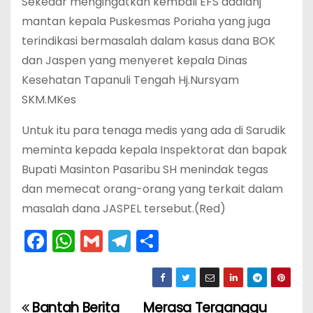
Sekedar mengingatkan kembali EFS adalahj
mantan kepala Puskesmas Poriaha yang juga
terindikasi bermasalah dalam kasus dana BOK
dan Jaspen yang menyeret kepala Dinas
Kesehatan Tapanuli Tengah Hj.Nursyam
SKM.MKes
Untuk itu para tenaga medis yang ada di Sarudik
meminta kepada kepala Inspektorat dan bapak
Bupati Masinton Pasaribu SH menindak tegas
dan memecat orang-orang yang terkait dalam
masalah dana JASPEL tersebut.(Red)
F
W
G
T
S
a
h
m
el
h
c
a
ai
e
ar
e
ts
l
gr
e
Bantah Berita
Merasa Terganggu
N