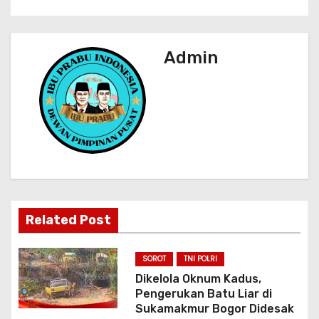
a
s
Admin
i
p
o
s
Related Post
SOROT
TNI POLRI
Dikelola Oknum Kadus,
Pengerukan Batu Liar di
Sukamakmur Bogor Didesak