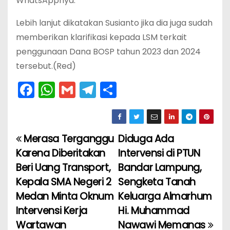
WhatsAppnya.
Lebih lanjut dikatakan Susianto jika dia juga sudah
memberikan klarifikasi kepada LSM terkait
penggunaan Dana BOSP tahun 2023 dan 2024
tersebut.(Red)
F
W
G
T
S
a
h
m
el
h
c
a
ai
e
ar
e
ts
l
gr
e
Merasa Terganggu
Diduga Ada
N
b
A
a
Karena Diberitakan
Intervensi di PTUN
a
o
p
m
Beri Uang Transport,
Bandar Lampung,
Kepala SMA Negeri 2
Sengketa Tanah
v
o
p
Medan Minta Oknum
Keluarga Almarhum
k
i
Intervensi Kerja
Hi. Muhammad
Wartawan
Nawawi Memanas
g