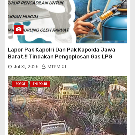
Lapor Pak Kapolri Dan Pak Kapolda Jawa
Barat.!! Tindakan Pengoplosan Gas LPG
Bersubsidi Marak Terjadi Di Kabupaten Bogor
Jul 31, 2026
MTPM 01
Persisnya di Babakan Madang: Tim
Aktifis/Jurnalis Meminta Pimpinan Polri Beri
Atensi Penindakan Sampai Penangkapan
SOROT
TNI POLRI
Terhadap Pelaku