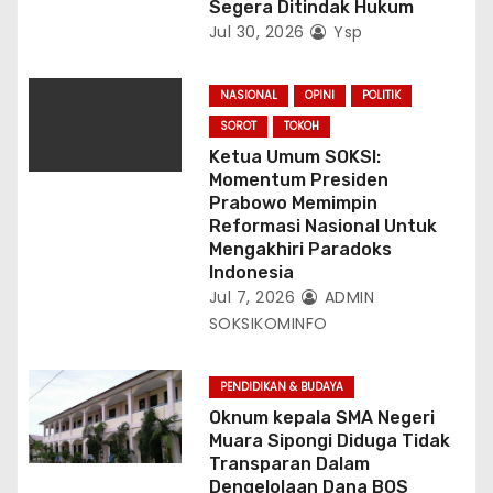
Segera Ditindak Hukum
Jul 30, 2026
Ysp
NASIONAL
OPINI
POLITIK
SOROT
TOKOH
Ketua Umum SOKSI:
Momentum Presiden
Prabowo Memimpin
Reformasi Nasional Untuk
Mengakhiri Paradoks
Indonesia
Jul 7, 2026
ADMIN
SOKSIKOMINFO
PENDIDIKAN & BUDAYA
Oknum kepala SMA Negeri
Muara Sipongi Diduga Tidak
Transparan Dalam
Dengelolaan Dana BOS