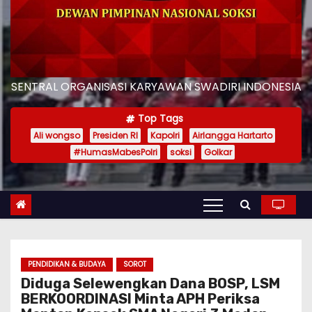
SENTRAL ORGANISASI KARYAWAN SWADIRI INDONESIA
Top Tags
Ali wongso
Presiden RI
Kapolri
Airlangga Hartarto
#HumasMabesPolri
soksi
Golkar
PENDIDIKAN & BUDAYA
SOROT
Diduga Selewengkan Dana BOSP, LSM
BERKOORDINASI Minta APH Periksa