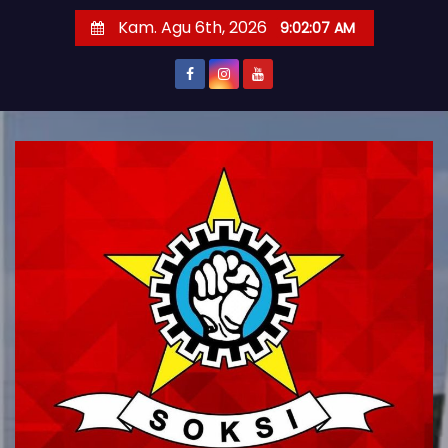
S
Kam. Agu 6th, 2026
9:02:08 AM
k
i
p
t
o
c
o
n
t
e
n
t