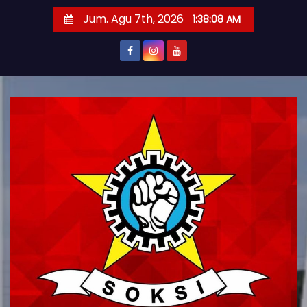
S
Jum. Agu 7th, 2026
1:38:10 AM
k
i
p
t
o
c
o
n
t
e
n
t