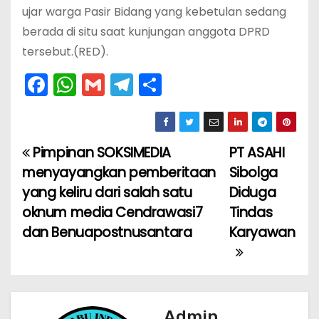
ujar warga Pasir Bidang yang kebetulan sedang
berada di situ saat kunjungan anggota DPRD
tersebut.(RED).
F
W
G
T
S
a
h
m
el
h
c
a
ai
e
ar
e
ts
l
gr
e
Pimpinan SOKSIMEDIA
PT ASAHI
N
b
A
a
menyayangkan pemberitaan
Sibolga
a
o
p
m
yang keliru dari salah satu
Diduga
oknum media Cendrawasi7
Tindas
v
o
p
dan Benuapostnusantara
Karyawan
k
i
g
a
Admin