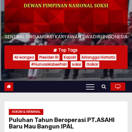
SENTRAL ORGANISASI KARYAWAN SWADIRI INDONESIA
Top Tags
Ali wongso
Presiden RI
Kapolri
Airlangga Hartarto
#HumasMabesPolri
soksi
Golkar
HUKUM & KRIMINAL
Puluhan Tahun Beroperasi PT.ASAHI
Baru Mau Bangun IPAL