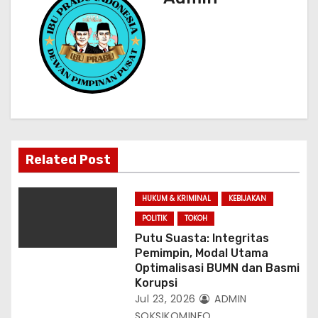
s
i
p
o
s
Related Post
HUKUM & KRIMINAL
KEBIJAKAN
POLITIK
TOKOH
Putu Suasta: Integritas
Pemimpin, Modal Utama
Optimalisasi BUMN dan Basmi
Korupsi
Jul 23, 2026
ADMIN
SOKSIKOMINFO