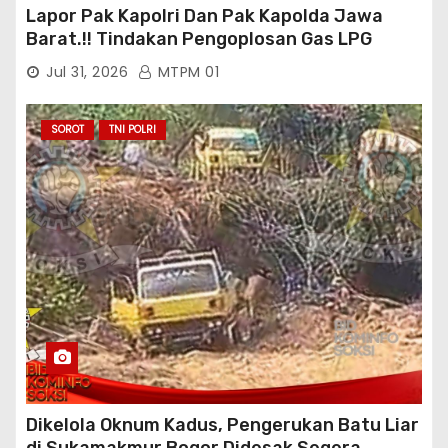
Lapor Pak Kapolri Dan Pak Kapolda Jawa
Barat.!! Tindakan Pengoplosan Gas LPG
Bersubsidi Marak Terjadi Di Kabupaten Bogor
Jul 31, 2026
MTPM 01
Persisnya di Babakan Madang: Tim
Aktifis/Jurnalis Meminta Pimpinan Polri Beri
Atensi Penindakan Sampai Penangkapan
SOROT
TNI POLRI
Terhadap Pelaku
Dikelola Oknum Kadus, Pengerukan Batu Liar