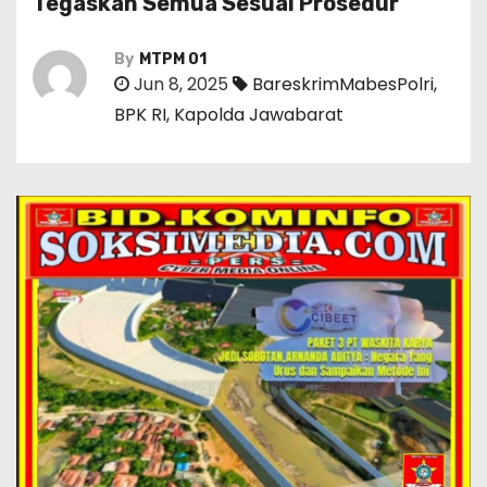
Tegaskan Semua Sesuai Prosedur ‎
By
MTPM 01
Jun 8, 2025
BareskrimMabesPolri
,
BPK RI
,
Kapolda Jawabarat