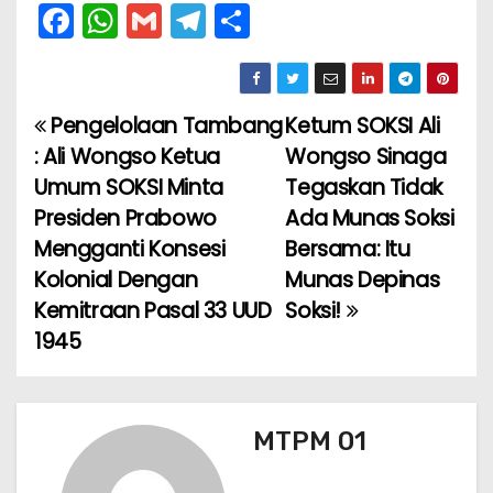
F
W
G
T
S
a
h
m
el
h
c
a
ai
e
ar
e
ts
l
gr
e
Pengelolaan Tambang
Ketum SOKSI Ali
N
b
A
a
: Ali Wongso Ketua
Wongso Sinaga
a
o
p
m
Umum SOKSI Minta
Tegaskan Tidak
Presiden Prabowo
Ada Munas Soksi
v
o
p
Mengganti Konsesi
Bersama: Itu
k
i
Kolonial Dengan
Munas Depinas
Kemitraan Pasal 33 UUD
Soksi!
g
1945
a
s
MTPM 01
i