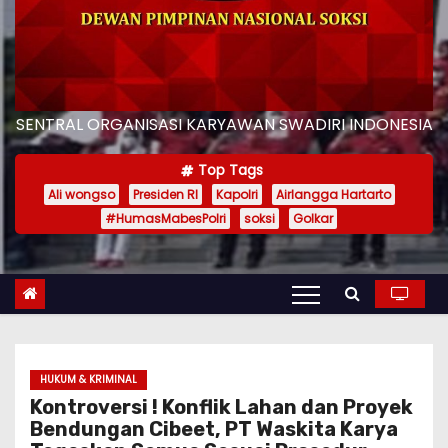
SENTRAL ORGANISASI KARYAWAN SWADIRI INDONESIA
Top Tags
Ali wongso
Presiden RI
Kapolri
Airlangga Hartarto
#HumasMabesPolri
soksi
Golkar
HUKUM & KRIMINAL
Kontroversi ! Konflik Lahan dan Proyek
Bendungan Cibeet, PT Waskita Karya