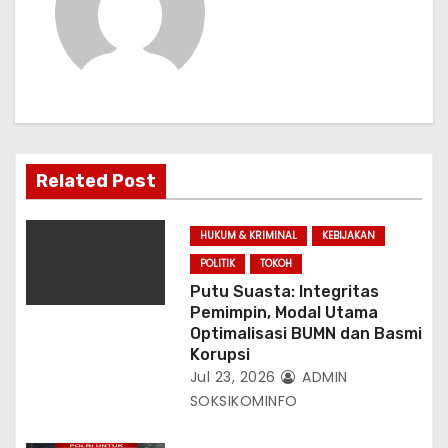
p
o
s
Related Post
HUKUM & KRIMINAL
KEBIJAKAN
POLITIK
TOKOH
Putu Suasta: Integritas
Pemimpin, Modal Utama
Optimalisasi BUMN dan Basmi
Korupsi
Jul 23, 2026
ADMIN
SOKSIKOMINFO