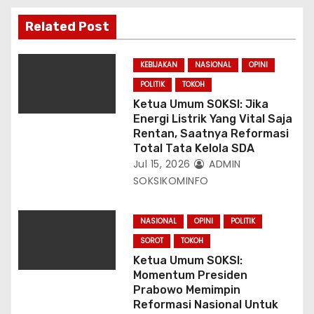
s
Related Post
KEBIJAKAN
NASIONAL
OPINI
POLITIK
TOKOH
Ketua Umum SOKSI: Jika
Energi Listrik Yang Vital Saja
Rentan, Saatnya Reformasi
Total Tata Kelola SDA
Jul 15, 2026
ADMIN
SOKSIKOMINFO
NASIONAL
OPINI
POLITIK
SOROT
TOKOH
Ketua Umum SOKSI:
Momentum Presiden
Prabowo Memimpin
Reformasi Nasional Untuk