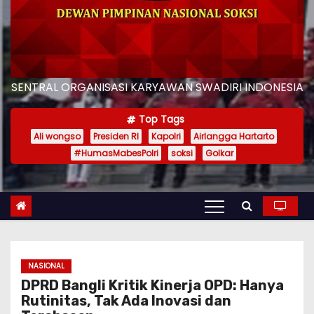
SENTRAL ORGANISASI KARYAWAN SWADIRI INDONESIA
Top Tags
Ali wongso
Presiden RI
Kapolri
Airlangga Hartarto
#HumasMabesPolri
soksi
Golkar
NASIONAL
DPRD Bangli Kritik Kinerja OPD: Hanya
Rutinitas, Tak Ada Inovasi dan