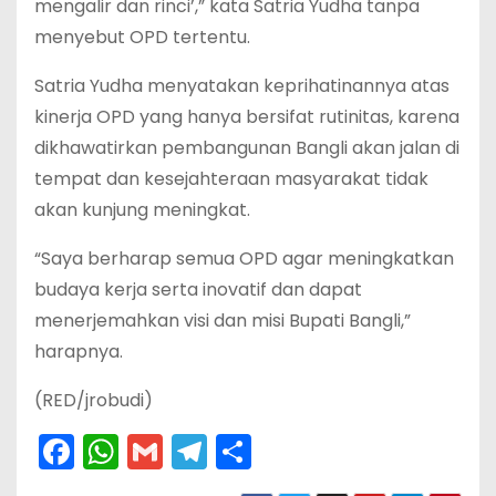
mengalir dan rinci’,” kata Satria Yudha tanpa
menyebut OPD tertentu.
Satria Yudha menyatakan keprihatinannya atas
kinerja OPD yang hanya bersifat rutinitas, karena
dikhawatirkan pembangunan Bangli akan jalan di
tempat dan kesejahteraan masyarakat tidak
akan kunjung meningkat.
“Saya berharap semua OPD agar meningkatkan
budaya kerja serta inovatif dan dapat
menerjemahkan visi dan misi Bupati Bangli,”
harapnya.
(RED/jrobudi)
F
W
G
T
S
a
h
m
el
h