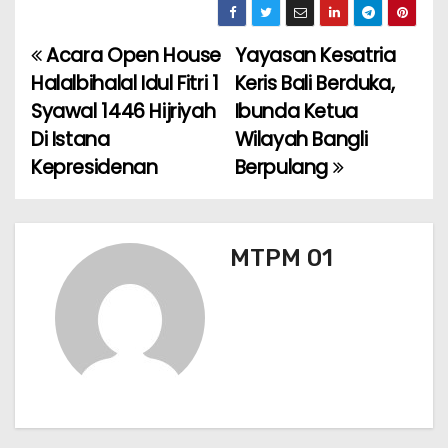
c
a
ai
e
ar
e
ts
l
gr
e
Acara Open House
Yayasan Kesatria
N
b
A
a
Halalbihalal Idul Fitri 1
Keris Bali Berduka,
a
o
p
m
Syawal 1446 Hijriyah
Ibunda Ketua
Di Istana
Wilayah Bangli
v
o
p
Kepresidenan
Berpulang
k
i
g
MTPM 01
a
s
i
p
o