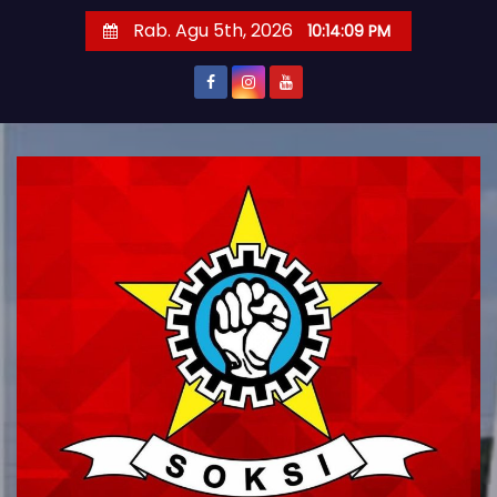
S
Rab. Agu 5th, 2026
10:14:10 PM
k
i
p
t
o
c
o
n
t
e
n
t