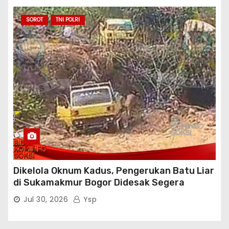
Aktifis/Jurnalis Meminta Pimpinan Polri Beri
Atensi Penindakan Sampai Penangkapan
SOROT
TNI POLRI
Terhadap Pelaku
Dikelola Oknum Kadus, Pengerukan Batu Liar
di Sukamakmur Bogor Didesak Segera
Ditindak Hukum
Jul 30, 2026
Ysp