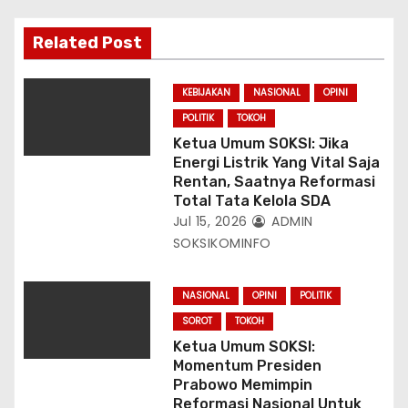
s
Related Post
KEBIJAKAN
NASIONAL
OPINI
POLITIK
TOKOH
Ketua Umum SOKSI: Jika
Energi Listrik Yang Vital Saja
Rentan, Saatnya Reformasi
Total Tata Kelola SDA
Jul 15, 2026
ADMIN
SOKSIKOMINFO
NASIONAL
OPINI
POLITIK
SOROT
TOKOH
Ketua Umum SOKSI:
Momentum Presiden
Prabowo Memimpin
Reformasi Nasional Untuk