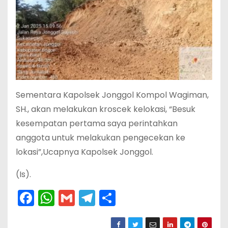
Sementara Kapolsek Jonggol Kompol Wagiman,
SH., akan melakukan kroscek kelokasi, “Besuk
kesempatan pertama saya perintahkan
anggota untuk melakukan pengecekan ke
lokasi”,Ucapnya Kapolsek Jonggol.
(Is).
F
W
G
T
S
a
h
m
el
h