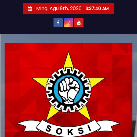
S
Ming. Agu 9th, 2026
3:37:41 AM
k
i
p
t
o
c
o
n
t
e
n
t