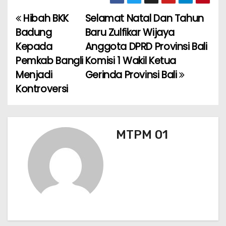
c
a
ai
e
ar
e
ts
l
gr
e
Hibah BKK
Selamat Natal Dan Tahun
N
b
A
a
Badung
Baru Zulfikar Wijaya
a
o
p
m
Kepada
Anggota DPRD Provinsi Bali
Pemkab Bangli
Komisi 1 Wakil Ketua
v
o
p
Menjadi
Gerinda Provinsi Bali
k
i
Kontroversi
g
a
MTPM 01
s
i
p
o