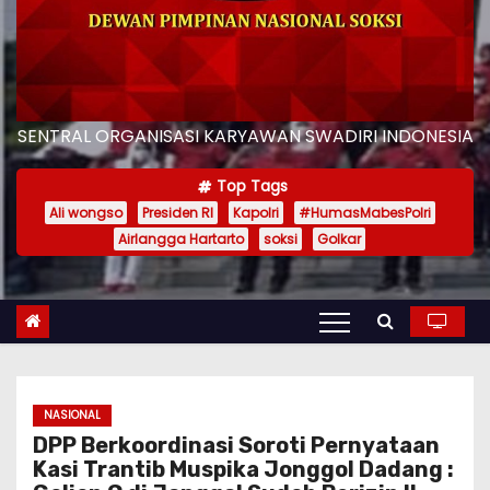
SENTRAL ORGANISASI KARYAWAN SWADIRI INDONESIA
Top Tags
Ali wongso
Presiden RI
Kapolri
#HumasMabesPolri
Airlangga Hartarto
soksi
Golkar
NASIONAL
DPP Berkoordinasi Soroti Pernyataan
Kasi Trantib Muspika Jonggol Dadang :