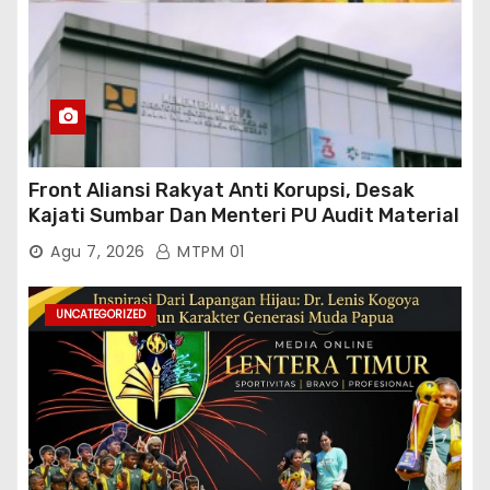
Front Aliansi Rakyat Anti Korupsi, Desak
Kajati Sumbar Dan Menteri PU Audit Material
PT. Brantas Abipraya Kontrak No :
Agu 7, 2026
MTPM 01
06.Nopember 2025 s.d 31 Maret 2026
Sumber Dana: APBN Nilai Kontrak : Rp
76.130.630.000.00,- Diduga Ka.Balai BWSS V
UNCATEGORIZED
Padang Tutup Mata