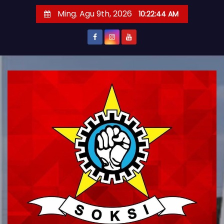
S
Ming. Agu 9th, 2026
10:22:46 AM
k
i
p
t
o
c
o
n
t
e
n
t