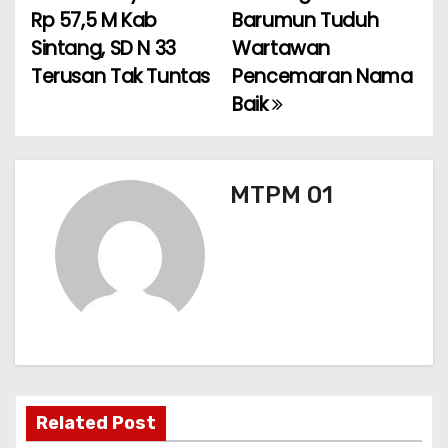
o
p
m
Rp 57,5 M Kab
Barumun Tuduh
v
o
p
Sintang, SD N 33
Wartawan
k
i
Terusan Tak Tuntas
Pencemaran Nama
Baik
g
a
s
MTPM 01
i
p
o
s
Related Post