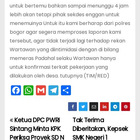
untuk bertemu bahkan sampai menunggu 4 jam
lebih akan tetapi pihak sekdes enggan untuk
menemuinya Untuk itu kami berharap dari polres
bogor agar segera memproses laporan kami
tersebut, agar tidak terjadi lagi terhadap rekan
Wartawan yang diintimidasi dengan di bilang
memeras Padahal selaku Wartawan hanya
untuk konfirmasi terkait pekerjaan yang
dilakukan oleh desa. tutupnya (TIM/RED)
F
W
G
T
S
a
h
m
el
h
c
a
ai
e
ar
e
ts
l
gr
e
Ketua DPC PWRI
Tak Terima
N
b
A
a
Sintang Minta KPK
Diberitakan, Kepsek
a
Periksa Proyek SD N
SMK Negeri 1