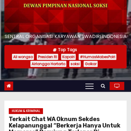
SENTRAL ORGANISASI KARYAWAN SWADIRI INDONESIA
Top Tags
Ali wongso
Presiden RI
Kapolri
#HumasMabesPolri
Airlangga Hartarto
soksi
Golkar
HUKUM & KRIMINAL
Terkait Chat WA Oknum Sekdes
Kelapanunggal “Berkerja Hanya Untuk