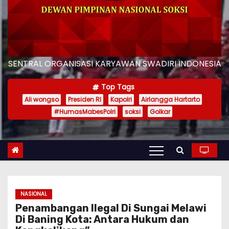
SENTRAL ORGANISASI KARYAWAN SWADIRI INDONESIA
Top Tags
Ali wongso
Presiden RI
Kapolri
Airlangga Hartarto
#HumasMabesPolri
soksi
Golkar
NASIONAL
Penambangan Ilegal Di Sungai Melawi
Di Baning Kota: Antara Hukum dan