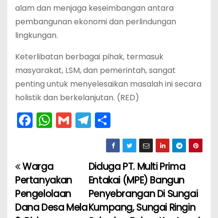
alam dan menjaga keseimbangan antara
pembangunan ekonomi dan perlindungan
lingkungan.
Keterlibatan berbagai pihak, termasuk
masyarakat, LSM, dan pemerintah, sangat
penting untuk menyelesaikan masalah ini secara
holistik dan berkelanjutan. (RED)
F
W
G
T
S
a
h
m
el
h
c
a
ai
e
ar
e
ts
l
gr
e
Warga
Diduga PT. Multi Prima
N
b
A
a
Pertanyakan
Entakai (MPE) Bangun
a
o
p
m
Pengelolaan
Penyebrangan Di Sungai
Dana Desa Mela
Kumpang, Sungai Ringin
v
o
p