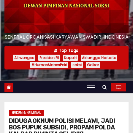
SENTRAL ORGANISASI KARYAWAN SWADIRI INDONESIA
Top Tags
Ali wongso
Presiden RI
Kapolri
Airlangga Hartarto
#HumasMabesPolri
soksi
Golkar
HUKUM & KRIMINAL
DIDUGA OKNUM POLISI MELAWI, JADI
BOS PUPUK SUBSIDI, PROPAM POLDA