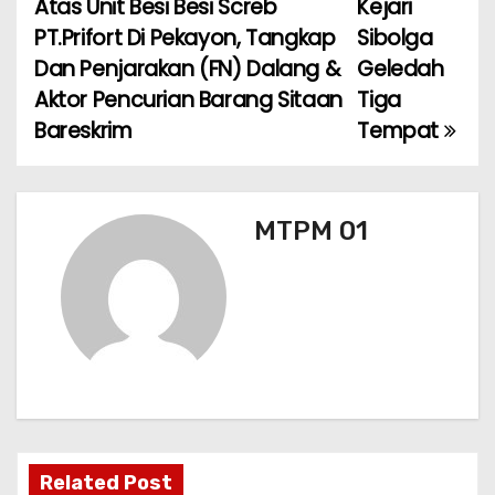
Atas Unit Besi Besi Screb
Kejari
PT.Prifort Di Pekayon, Tangkap
Sibolga
g
Dan Penjarakan (FN) Dalang &
Geledah
a
Aktor Pencurian Barang Sitaan
Tiga
Bareskrim
Tempat
s
i
p
MTPM 01
o
s
Related Post