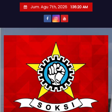
S
Jum. Agu 7th, 2026
1:36:21 AM
k
i
p
t
o
c
o
n
t
e
n
t