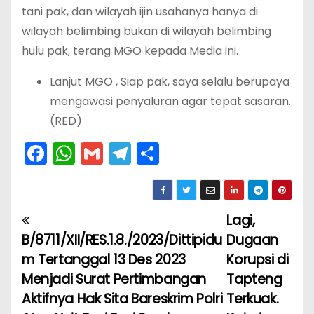
tani pak, dan wilayah ijin usahanya hanya di
wilayah belimbing bukan di wilayah belimbing
hulu pak, terang MGO kepada Media ini.
Lanjut MGO , Siap pak, saya selalu berupaya
mengawasi penyaluran agar tepat sasaran.
(RED)
F
W
G
T
S
a
h
m
el
h
c
a
ai
e
ar
e
ts
l
gr
e
Lagi,
N
b
A
a
B/8711/XII/RES.1.8./2023/Dittipidu
Dugaan
a
o
p
m
m Tertanggal 13 Des 2023
Korupsi di
Menjadi Surat Pertimbangan
Tapteng
v
o
p
Aktifnya Hak Sita Bareskrim Polri
Terkuak.
k
i