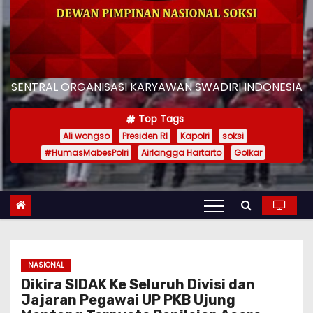
SENTRAL ORGANISASI KARYAWAN SWADIRI INDONESIA
Top Tags
Ali wongso
Presiden RI
Kapolri
soksi
#HumasMabesPolri
Airlangga Hartarto
Golkar
NASIONAL
Dikira SIDAK Ke Seluruh Divisi dan
Jajaran Pegawai UP PKB Ujung