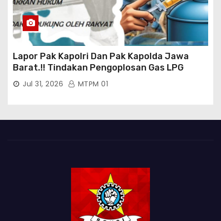
Lapor Pak Kapolri Dan Pak Kapolda Jawa
Barat.!! Tindakan Pengoplosan Gas LPG
Bersubsidi Marak Terjadi Di Kabupaten Bogor
Jul 31, 2026
MTPM 01
Persisnya di Babakan Madang: Tim
Aktifis/Jurnalis Meminta Pimpinan Polri Beri
Atensi Penindakan Sampai Penangkapan
Terhadap Pelaku