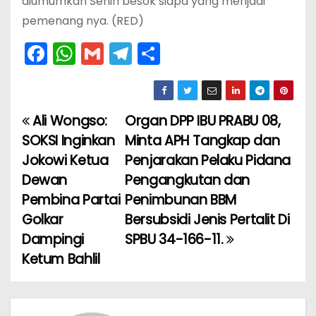
diumumkan Senin besok siapa yang menjadi
pemenang nya. (RED)
F
W
G
T
S
a
h
m
el
h
c
a
ai
e
ar
e
ts
l
gr
e
Ali Wongso:
Organ DPP IBU PRABU 08,
N
b
A
a
SOKSI Inginkan
Minta APH Tangkap dan
a
o
p
m
Jokowi Ketua
Penjarakan Pelaku Pidana
Dewan
Pengangkutan dan
v
o
p
Pembina Partai
Penimbunan BBM
k
i
Golkar
Bersubsidi Jenis Pertalit Di
Dampingi
SPBU 34-166-11.
g
Ketum Bahlil
a
s