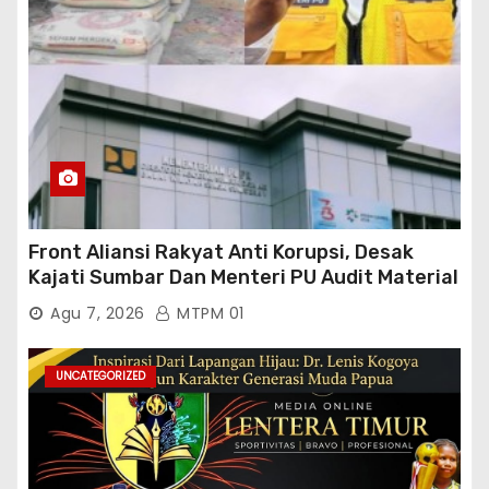
Front Aliansi Rakyat Anti Korupsi, Desak
Kajati Sumbar Dan Menteri PU Audit Material
PT. Brantas Abipraya Kontrak No :
Agu 7, 2026
MTPM 01
06.Nopember 2025 s.d 31 Maret 2026
Sumber Dana: APBN Nilai Kontrak : Rp
76.130.630.000.00,- Diduga Ka.Balai BWSS V
UNCATEGORIZED
Padang Tutup Mata