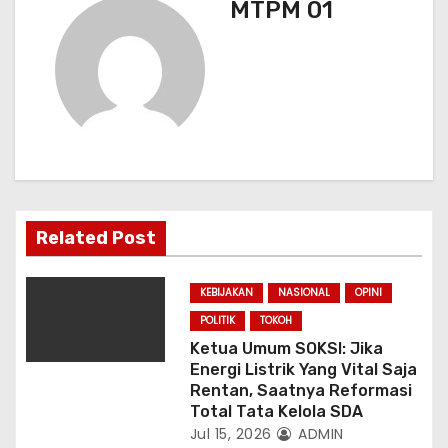
MTPM 01
i
p
o
s
Related Post
KEBIJAKAN
NASIONAL
OPINI
POLITIK
TOKOH
Ketua Umum SOKSI: Jika
Energi Listrik Yang Vital Saja
Rentan, Saatnya Reformasi
Total Tata Kelola SDA
Jul 15, 2026
ADMIN