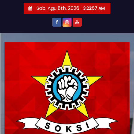
S
Sab. Agu 8th, 2026
3:23:59 AM
k
i
p
t
o
c
o
n
t
e
n
t