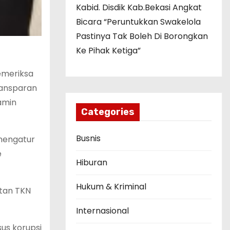
Kabid. Disdik Kab.Bekasi Angkat
Bicara “Peruntukkan Swakelola
Pastinya Tak Boleh Di Borongkan
Ke Pihak Ketiga”
emeriksa
ransparan
amin
Categories
Busnis
 mengatur
e
Hiburan
Hukum & Kriminal
ntan TKN
Internasional
us korupsi