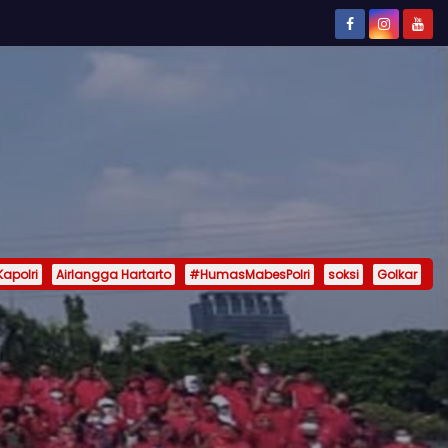
Kapolri
Airlangga Hartarto
#HumasMabesPolri
soksi
Golkar