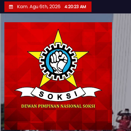
S
Kam. Agu 6th, 2026
4:20:25 AM
k
i
p
t
o
c
o
n
t
e
n
t