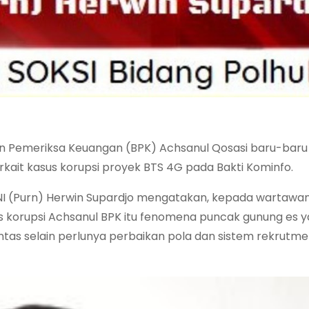
n Pemeriksa Keuangan (BPK) Achsanul Qosasi baru-baru 
kait kasus korupsi proyek BTS 4G pada Bakti Kominfo.
I (Purn) Herwin Supardjo mengatakan, kepada wartawan
s korupsi Achsanul BPK itu fenomena puncak gunung es y
ntas selain perlunya perbaikan pola dan sistem rekrutm