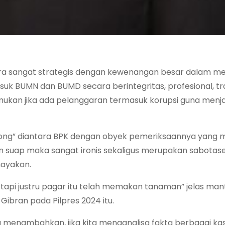
egara sangat strategis dengan kewenangan besar dalam m
 BUMN dan BUMD secara berintegritas, profesional, t
ukan jika ada pelanggaran termasuk korupsi guna menj
likong” diantara BPK dengan obyek pemeriksaannya yang
 suap maka sangat ironis sekaligus merupakan sabotas
ayakan.
etapi justru pagar itu telah memakan tanaman” jelas ma
ibran pada Pilpres 2024 itu.
u menambahkan, jika kita menganalisa fakta berbagai kas