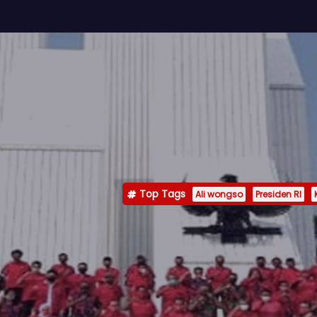
Top Tags
Ali wongso
Presiden RI