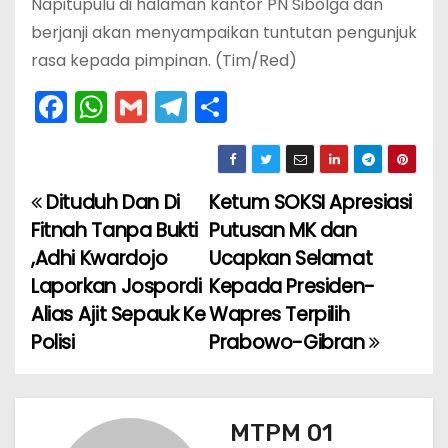
Napitupulu di halaman kantor PN Sibolga dan
berjanji akan menyampaikan tuntutan pengunjuk
rasa kepada pimpinan. (Tim/Red)
F
W
G
T
S
a
h
m
el
h
c
a
ai
e
ar
e
ts
l
gr
e
Dituduh Dan Di
Ketum SOKSI Apresiasi
N
b
A
a
Fitnah Tanpa Bukti
Putusan MK dan
a
o
p
m
,Adhi Kwardojo
Ucapkan Selamat
Laporkan Jospordi
Kepada Presiden-
v
o
p
Alias Ajit Sepauk Ke
Wapres Terpilih
k
i
Polisi
Prabowo-Gibran
g
a
MTPM 01