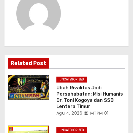
s
i
p
o
s
Related Post
UNCATEGORIZED
Ubah Rivalitas Jadi
Persahabatan: Misi Humanis
Dr. Toni Kogoya dan SSB
Lentera Timur
Agu 4, 2026
MTPM 01
UNCATEGORIZED