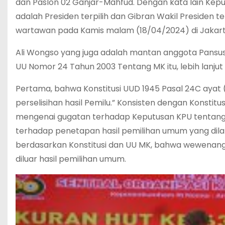
dan Paslon 02 Ganjar-Mahfud. Dengan kata lain Ke
adalah Presiden terpilih dan Gibran Wakil Presiden t
wartawan pada Kamis malam (18/04/2024) di Jakart
Ali Wongso yang juga adalah mantan anggota Pansu
UU Nomor 24 Tahun 2003 Tentang MK itu, lebih lanju
Pertama, bahwa Konstitusi UUD 1945 Pasal 24C ayat
perselisihan hasil Pemilu.” Konsisten dengan Konstit
mengenai gugatan terhadap Keputusan KPU tentang h
terhadap penetapan hasil pemilihan umum yang dila
berdasarkan Konstitusi dan UU MK, bahwa wewenang
diluar hasil pemilihan umum.