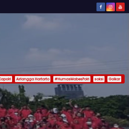
Kapolri
Airlangga Hartarto
#HumasMabesPolri
soksi
Golkar