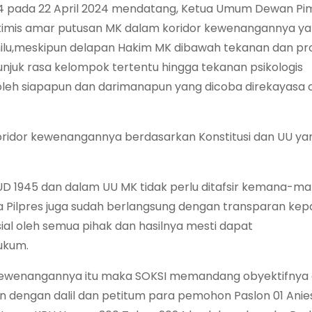
24 pada 22 April 2024 mendatang, Ketua Umum Dewan Pi
ptimis amar putusan MK dalam koridor kewenangannya ya
milu,meskipun delapan Hakim MK dibawah tekanan dan pr
unjuk rasa kelompok tertentu hingga tekanan psikologis
 oleh siapapun dan darimanapun yang dicoba direkayasa 
oridor kewenangannya berdasarkan Konstitusi dan UU ya
D 1945 dan dalam UU MK tidak perlu ditafsir kemana-ma
Pilpres juga sudah berlangsung dengan transparan kepa
al oleh semua pihak dan hasilnya mesti dapat
ukum.
 kewenangannya itu maka SOKSI memandang obyektifnya
n dengan dalil dan petitum para pemohon Paslon 01 Ani