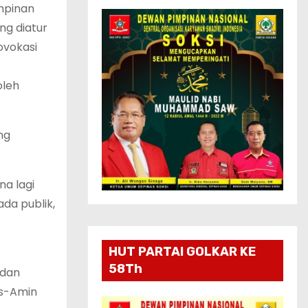
mpinan
ng diatur
ovokasi
oleh
ng
na lagi
da publik,
HUT PARTAI GOLKAR KE
58Th
 dan
es-Amin