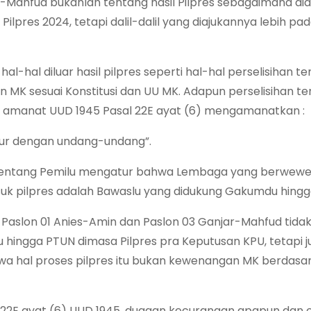
-Mahfud bukanlah tentang hasil Pilpres sebagaimana di
lpres 2024, tetapi dalil-dalil yang diajukannya lebih pa
-hal diluar hasil pilpres seperti hal-hal perselisihan t
n MK sesuai Konstitusi dan UU MK. Adapun perselisihan t
ai amanat UUD 1945 Pasal 22E ayat (6) mengamanatkan :
atur dengan undang-undang”.
 Tentang Pemilu mengatur bahwa Lembaga yang berwew
uk pilpres adalah Bawaslu yang didukung Gakumdu hingg
Paslon 01 Anies-Amin dan Paslon 03 Ganjar-Mahfud tida
 hingga PTUN dimasa Pilpres pra Keputusan KPU, tetapi j
 hal proses pilpres itu bukan kewenangan MK berdasa
 22E ayat (6) UUD 1945, dugaan kecurangan apapun dan 