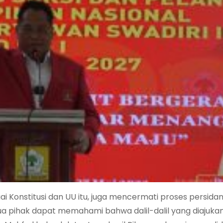
i Konstitusi dan UU itu, juga mencermati proses persid
ua pihak dapat memahami bahwa dalil-dalil yang diajukan