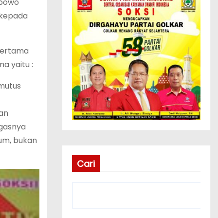
abowo
u kepada
Pertama
a yaitu :
emutus
kan
egasnya
um, bukan
Cari