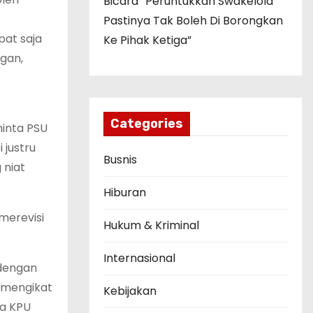
Bicara “Peruntukkan Swakelola
Pastinya Tak Boleh Di Borongkan
pat saja
Ke Pihak Ketiga”
gan,
Categories
minta PSU
 justru
Busnis
 niat
Hiburan
merevisi
Hukum & Kriminal
Internasional
 dengan
 mengikat
Kebijakan
ka KPU