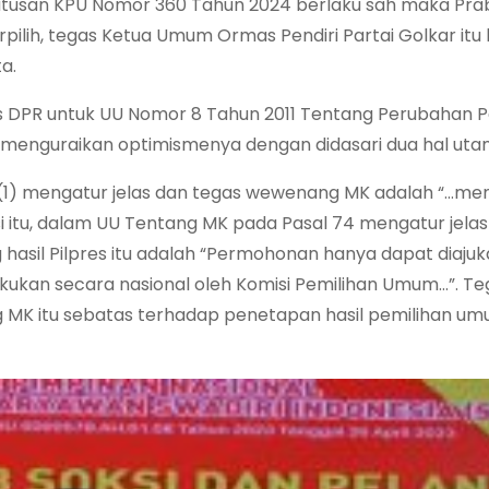
putusan KPU Nomor 360 Tahun 2024 berlaku sah maka Pr
erpilih, tegas Ketua Umum Ormas Pendiri Partai Golkar it
a.
s DPR untuk UU Nomor 8 Tahun 2011 Tentang Perubahan 
t menguraikan optimismenya dengan didasari dua hal utam
 (1) mengatur jelas dan tegas wewenang MK adalah “…m
usi itu, dalam UU Tentang MK pada Pasal 74 mengatur jelas
asil Pilpres itu adalah “Permohonan hanya dapat diaju
kukan secara nasional oleh Komisi Pemilihan Umum…”. T
 MK itu sebatas terhadap penetapan hasil pemilihan um