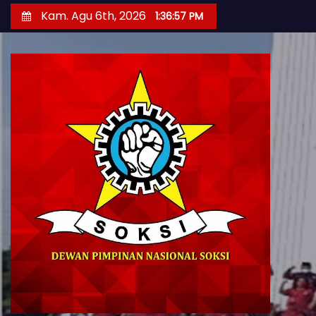
S
Kam. Agu 6th, 2026
1:36:59 PM
k
i
p
t
o
c
o
n
t
e
n
t