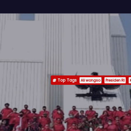
Top Tags
Ali wongso
Presiden RI