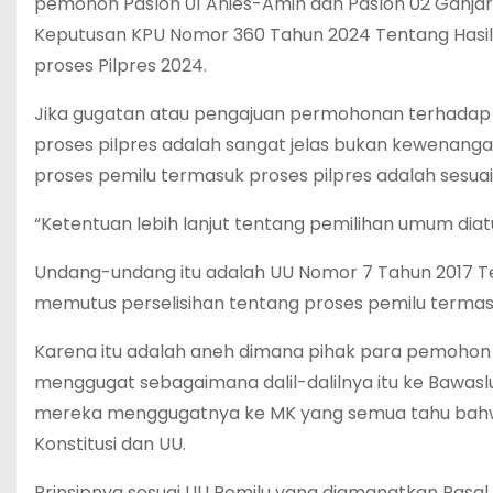
pemohon Paslon 01 Anies-Amin dan Paslon 02 Ganjar
Keputusan KPU Nomor 360 Tahun 2024 Tentang Hasil Pi
proses Pilpres 2024.
Jika gugatan atau pengajuan permohonan terhadap hal
proses pilpres adalah sangat jelas bukan kewenanga
proses pemilu termasuk proses pilpres adalah sesu
“Ketentuan lebih lanjut tentang pemilihan umum di
Undang-undang itu adalah UU Nomor 7 Tahun 2017
memutus perselisihan tentang proses pemilu termas
Karena itu adalah aneh dimana pihak para pemohon 
menggugat sebagaimana dalil-dalilnya itu ke Bawaslu
mereka menggugatnya ke MK yang semua tahu bahwa
Konstitusi dan UU.
Prinsipnya sesuai UU Pemilu yang diamanatkan Pasal