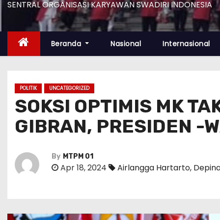
SENTRAL ORGANISASI KARYAWAN SWADIRI INDONESIA
Beranda
Nasional
Internasional
POLITIK
UNCATEGORIZED
SOKSI OPTIMIS MK T
GIBRAN, PRESIDEN -
By
MTPM 01
Apr 18, 2024
Airlangga Hartarto
,
Depina