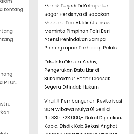
dalam
Marak Terjadi Di Kabupaten
da tentang
Bogor Persisnya di Babakan
Madang: Tim Aktifis/Jurnalis
entang
Meminta Pimpinan Polri Beri
entang
Atensi Penindakan Sampai
Penangkapan Terhadap Pelaku
Dikelola Oknum Kadus,
Pengerukan Batu Liar di
enang
Sukamakmur Bogor Didesak
a PTUN.
Segera Ditindak Hukum
k
Viral..!! Pembangunan Revitalisasi
ustru
SDN Wibawa Mulya 01 Senilai
rkan
Rp.339 .728.000,- Bakal Diperiksa,
Kabid. Disdik Kab.Bekasi Angkat
oleh