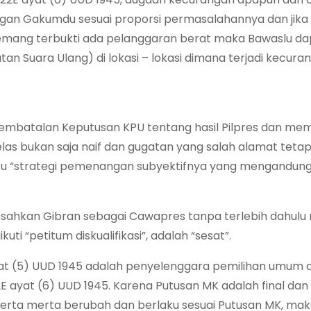
ngan Gakumdu sesuai proporsi permasalahannya dan jika
 memang terbukti ada pelanggaran berat maka Bawaslu da
Suara Ulang) di lokasi – lokasi dimana terjadi kecuran
pembatalan Keputusan KPU tentang hasil Pilpres dan me
, jelas bukan saja naif dan gugatan yang salah alamat tetapi
 “strategi pemenangan subyektifnya yang mengandung
hkan Gibran sebagai Cawapres tanpa terlebih dahulu 
ti “petitum diskualifikasi”, adalah “sesat”.
at (5) UUD 1945 adalah penyelenggara pemilihan umum
 ayat (6) UUD 1945. Karena Putusan MK adalah final dan
 serta merta berubah dan berlaku sesuai Putusan MK, ma