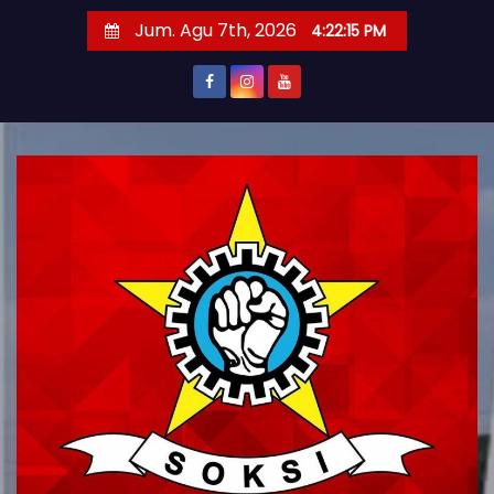
S
Jum. Agu 7th, 2026
4:22:17 PM
k
i
p
t
o
c
o
n
t
e
n
t