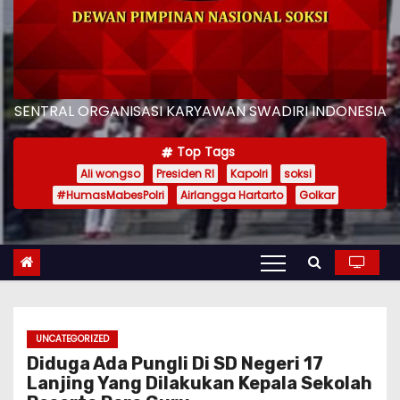
SENTRAL ORGANISASI KARYAWAN SWADIRI INDONESIA
Top Tags
Ali wongso
Presiden RI
Kapolri
soksi
#HumasMabesPolri
Airlangga Hartarto
Golkar
UNCATEGORIZED
Diduga Ada Pungli Di SD Negeri 17
Lanjing Yang Dilakukan Kepala Sekolah