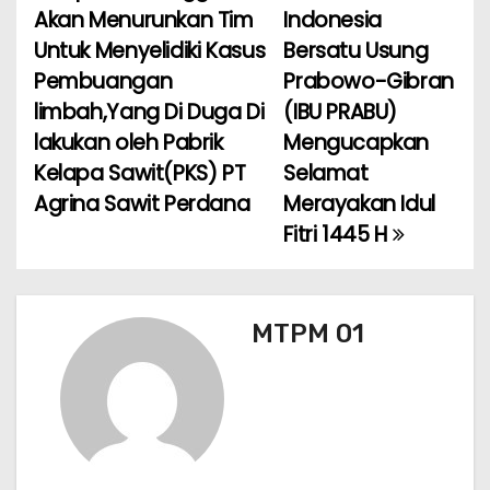
b
A
a
Akan Menurunkan Tim
Indonesia
a
o
p
m
Untuk Menyelidiki Kasus
Bersatu Usung
Pembuangan
Prabowo-Gibran
v
o
p
limbah,Yang Di Duga Di
(IBU PRABU)
k
i
lakukan oleh Pabrik
Mengucapkan
Kelapa Sawit(PKS) PT
Selamat
g
Agrina Sawit Perdana
Merayakan Idul
a
Fitri 1445 H
s
i
MTPM 01
p
o
s