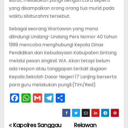
Barat, melakukan pungli dengan cara seperti
yang disampaikan orang orang tua murid pada
waktu silaturahmi tersebut.
Sebagai seorang Wartawan yang mana
dilindungi Undang-Undang Pers Nomor 40 tahun
1999 mencoba menghubungi Kepala Dinas
Pendidikan dan Kebudayaan Kabupaten Sintang
melalui pesan singkat WA. Akan tetapi belum
ada respon atau tanggapan terkait dugaan
Kepala Sekolah Dasar Negeri 17 Lanjing berserta
para guru melakukan pungli.(Tim/Red)
F
W
G
T
S
a
h
m
el
h
c
a
ai
e
ar
e
ts
l
gr
e
Kapolres Sanggau
Relawan
N