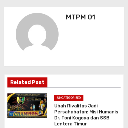
g
a
MTPM 01
s
i
p
o
s
Related Post
UNCATEGORIZED
Ubah Rivalitas Jadi
Persahabatan: Misi Humanis
Dr. Toni Kogoya dan SSB
Lentera Timur