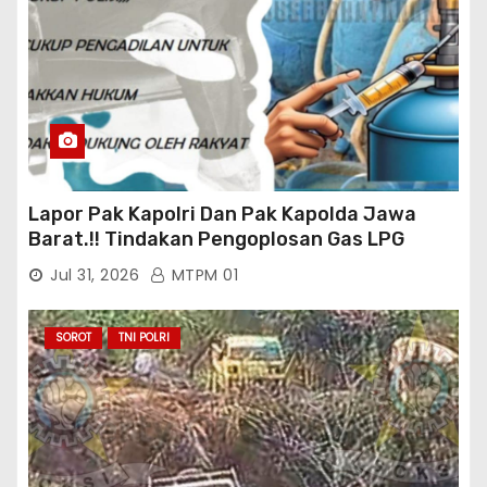
Lapor Pak Kapolri Dan Pak Kapolda Jawa
Barat.!! Tindakan Pengoplosan Gas LPG
Bersubsidi Marak Terjadi Di Kabupaten Bogor
Jul 31, 2026
MTPM 01
Persisnya di Babakan Madang: Tim
Aktifis/Jurnalis Meminta Pimpinan Polri Beri
Atensi Penindakan Sampai Penangkapan
SOROT
TNI POLRI
Terhadap Pelaku