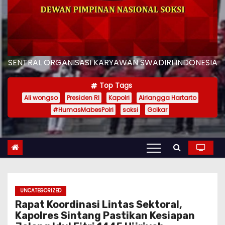
SENTRAL ORGANISASI KARYAWAN SWADIRI INDONESIA
Top Tags
Ali wongso
Presiden RI
Kapolri
Airlangga Hartarto
#HumasMabesPolri
soksi
Golkar
UNCATEGORIZED
Rapat Koordinasi Lintas Sektoral,
Kapolres Sintang Pastikan Kesiapan