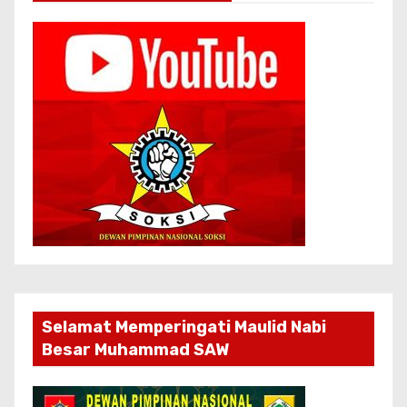
Selamat Memperingati Maulid Nabi
Besar Muhammad SAW