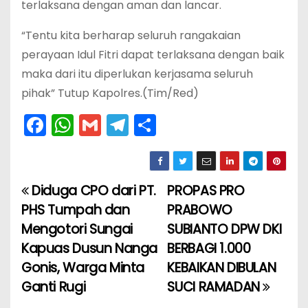
terlaksana dengan aman dan lancar.
“Tentu kita berharap seluruh rangakaian
perayaan Idul Fitri dapat terlaksana dengan baik
maka dari itu diperlukan kerjasama seluruh
pihak” Tutup Kapolres.(Tim/Red)
F
W
G
T
S
a
h
m
el
h
c
a
ai
e
ar
e
ts
l
gr
e
Diduga CPO dari PT.
PROPAS PRO
N
b
A
a
PHS Tumpah dan
PRABOWO
a
o
p
m
Mengotori Sungai
SUBIANTO DPW DKI
Kapuas Dusun Nanga
BERBAGI 1.000
v
o
p
Gonis, Warga Minta
KEBAIKAN DIBULAN
k
i
Ganti Rugi
SUCI RAMADAN