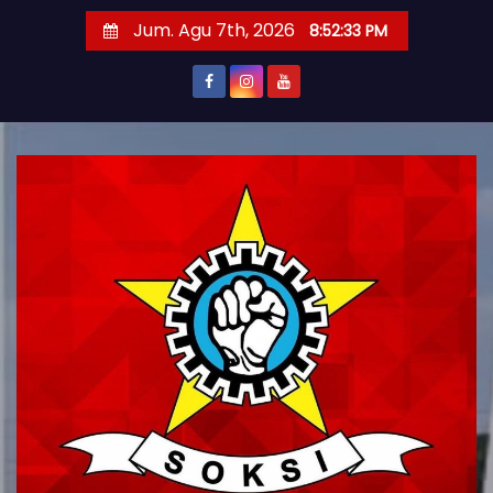
S
Jum. Agu 7th, 2026
8:52:35 PM
k
i
p
t
o
c
o
n
t
e
n
t