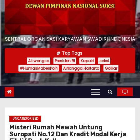
SENTRAL ORGANISASI KARYAWAN SWADIRI INDONESIA
Top Tags
Ali wongso
Presiden RI
Kapolri
soksi
#HumasMabesPolri
Airlangga Hartarto
Golkar
UNCATEGORIZED
Misteri Rumah Mewah Untung
Suropati No.12 Dan Kredit Modal Kerja