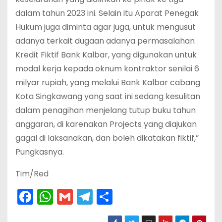
dalam tahun 2023 ini. Selain itu Aparat Penegak
Hukum juga diminta agar juga, untuk mengusut
adanya terkait dugaan adanya permasalahan
Kredit Fiktif Bank Kalbar, yang digunakan untuk
modal kerja kepada oknum kontraktor senilai 6
milyar rupiah, yang melalui Bank Kalbar cabang
Kota Singkawang yang saat ini sedang kesulitan
dalam penagihan menjelang tutup buku tahun
anggaran, di karenakan Projects yang diajukan
gagal di laksanakan, dan boleh dikatakan fiktif,”
Pungkasnya.
Tim/Red
F
W
G
T
S
a
h
m
el
h