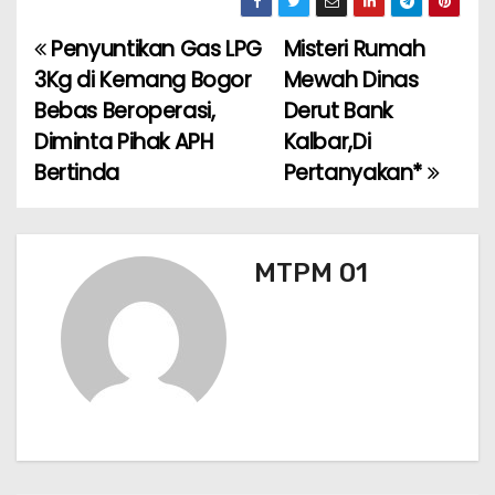
c
a
ai
e
ar
e
ts
l
gr
e
Penyuntikan Gas LPG
Misteri Rumah
N
b
A
a
3Kg di Kemang Bogor
Mewah Dinas
a
o
p
m
Bebas Beroperasi,
Derut Bank
Diminta Pihak APH
Kalbar,Di
v
o
p
Bertinda
Pertanyakan*
k
i
g
MTPM 01
a
s
i
p
o