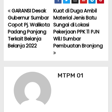
c
a
ai
e
ar
e
ts
l
gr
e
GARANSI Desak
Kuat di Duga Ambil
N
b
A
a
Gubernur Sumbar
Material Jenis Batu
a
o
p
m
Copot Pj. Walikota
Sungai di Lokasi
Padang Panjang
Pekerjaan PPK 11 PJN
v
o
p
Terkait Belanja
Wil.I Sumbar
k
i
Belanja 2022
Pembuatan Bronjong
g
a
s
MTPM 01
i
p
o