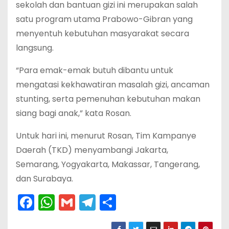
sekolah dan bantuan gizi ini merupakan salah
satu program utama Prabowo-Gibran yang
menyentuh kebutuhan masyarakat secara
langsung.
“Para emak-emak butuh dibantu untuk
mengatasi kekhawatiran masalah gizi, ancaman
stunting, serta pemenuhan kebutuhan makan
siang bagi anak,” kata Rosan.
Untuk hari ini, menurut Rosan, Tim Kampanye
Daerah (TKD) menyambangi Jakarta,
Semarang, Yogyakarta, Makassar, Tangerang,
dan Surabaya.
F
W
G
T
S
a
h
m
el
h