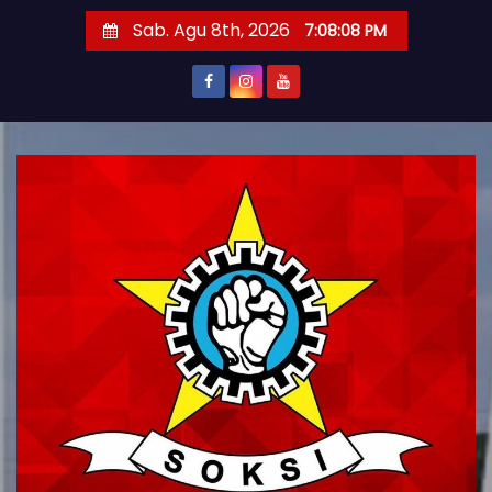
S
Sab. Agu 8th, 2026
7:08:10 PM
k
i
p
t
o
c
o
n
t
e
n
t