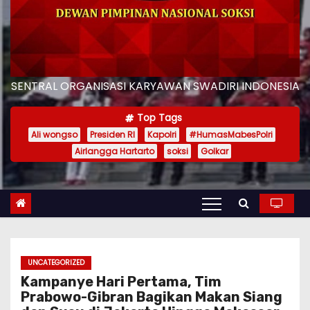
SENTRAL ORGANISASI KARYAWAN SWADIRI INDONESIA
Top Tags
Ali wongso
Presiden RI
Kapolri
#HumasMabesPolri
Airlangga Hartarto
soksi
Golkar
UNCATEGORIZED
Kampanye Hari Pertama, Tim
Prabowo-Gibran Bagikan Makan Siang