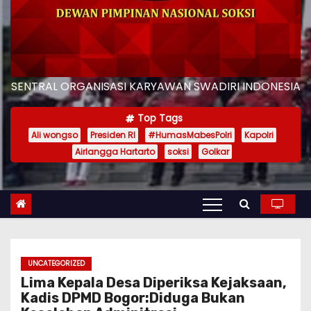
SENTRAL ORGANISASI KARYAWAN SWADIRI INDONESIA
Top Tags
Ali wongso
Presiden RI
#HumasMabesPolri
Kapolri
Airlangga Hartarto
soksi
Golkar
UNCATEGORIZED
Lima Kepala Desa Diperiksa Kejaksaan,
Kadis DPMD Bogor:Diduga Bukan