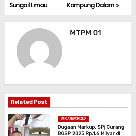
k
i
Sungail Limau
Kampung Dalam
g
a
MTPM 01
s
i
p
o
s
Related Post
UNCATEGORIZED
Dugaan Markup, SPj Curang
BOSP 2025 Rp.1.6 Milyar di