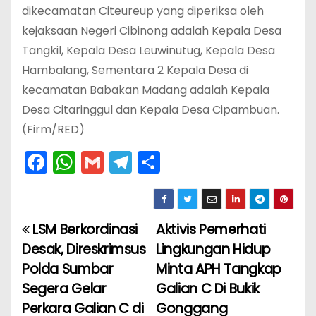
dikecamatan Citeureup yang diperiksa oleh
kejaksaan Negeri Cibinong adalah Kepala Desa
Tangkil, Kepala Desa Leuwinutug, Kepala Desa
Hambalang, Sementara 2 Kepala Desa di
kecamatan Babakan Madang adalah Kepala
Desa Citaringgul dan Kepala Desa Cipambuan.
(Firm/RED)
F
W
G
T
S
a
h
m
el
h
c
a
ai
e
ar
e
ts
l
gr
e
LSM Berkordinasi
Aktivis Pemerhati
N
b
A
a
Desak, Direskrimsus
Lingkungan Hidup
a
o
p
m
Polda Sumbar
Minta APH Tangkap
Segera Gelar
Galian C Di Bukik
v
o
p
Perkara Galian C di
Gonggang