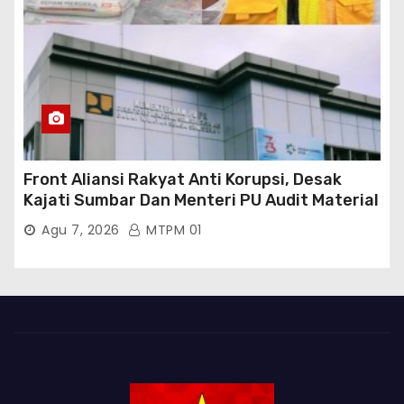
Front Aliansi Rakyat Anti Korupsi, Desak
Kajati Sumbar Dan Menteri PU Audit Material
PT. Brantas Abipraya Kontrak No :
Agu 7, 2026
MTPM 01
06.Nopember 2025 s.d 31 Maret 2026
Sumber Dana: APBN Nilai Kontrak : Rp
76.130.630.000.00,- Diduga Ka.Balai BWSS V
Padang Tutup Mata