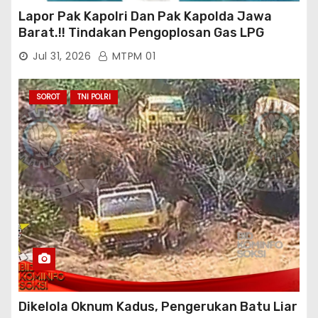
Lapor Pak Kapolri Dan Pak Kapolda Jawa
Barat.!! Tindakan Pengoplosan Gas LPG
Bersubsidi Marak Terjadi Di Kabupaten Bogor
Jul 31, 2026
MTPM 01
Persisnya di Babakan Madang: Tim
Aktifis/Jurnalis Meminta Pimpinan Polri Beri
Atensi Penindakan Sampai Penangkapan
SOROT
TNI POLRI
Terhadap Pelaku
Dikelola Oknum Kadus, Pengerukan Batu Liar