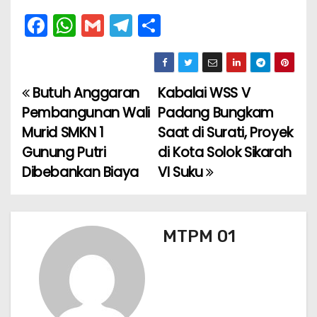
F
W
G
T
S
a
h
m
el
h
c
a
ai
e
ar
e
ts
l
gr
e
Butuh Anggaran
Kabalai WSS V
N
b
A
a
Pembangunan Wali
Padang Bungkam
a
o
p
m
Murid SMKN 1
Saat di Surati, Proyek
Gunung Putri
di Kota Solok Sikarah
v
o
p
Dibebankan Biaya
VI Suku
k
i
g
MTPM 01
a
s
i