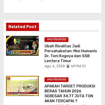
p
o
s
Related Post
UNCATEGORIZED
Ubah Rivalitas Jadi
Persahabatan: Misi Humanis
Dr. Toni Kogoya dan SSB
Lentera Timur
Agu 4, 2026
MTPM 01
UNCATEGORIZED
APAKAH TARGET PRODUKSI
BERAS TAHUN 2026
SEBESAR 34,77 JUTA TON
AKAN TERCAPAI ?