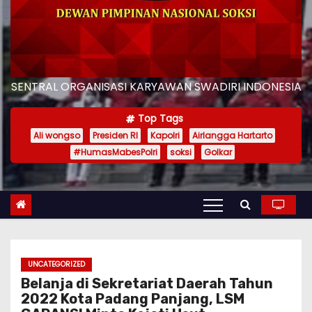
SENTRAL ORGANISASI KARYAWAN SWADIRI INDONESIA
Top Tags
Ali wongso
Presiden RI
Kapolri
Airlangga Hartarto
#HumasMabesPolri
soksi
Golkar
UNCATEGORIZED
Belanja di Sekretariat Daerah Tahun
2022 Kota Padang Panjang, LSM