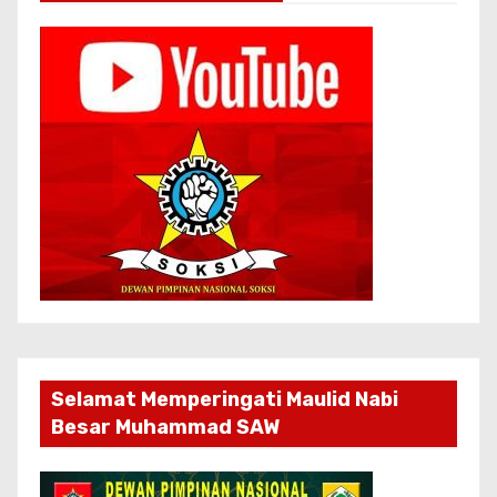
Selamat Memperingati Maulid Nabi
Besar Muhammad SAW