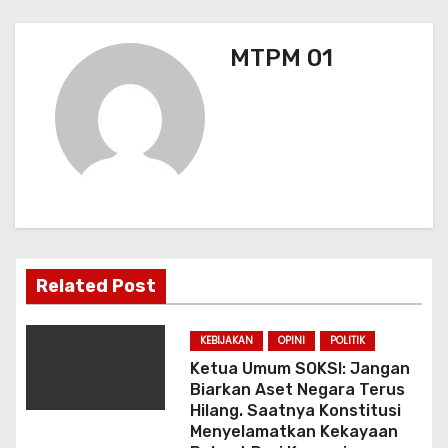
s
MTPM 01
i
p
o
s
Related Post
KEBIJAKAN
OPINI
POLITIK
Ketua Umum SOKSI: Jangan
Biarkan Aset Negara Terus
Hilang. Saatnya Konstitusi
Menyelamatkan Kekayaan