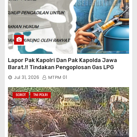
Lapor Pak Kapolri Dan Pak Kapolda Jawa
Barat.!! Tindakan Pengoplosan Gas LPG
Bersubsidi Marak Terjadi Di Kabupaten Bogor
Jul 31, 2026
MTPM 01
Persisnya di Babakan Madang: Tim
Aktifis/Jurnalis Meminta Pimpinan Polri Beri
Atensi Penindakan Sampai Penangkapan
SOROT
TNI POLRI
Terhadap Pelaku