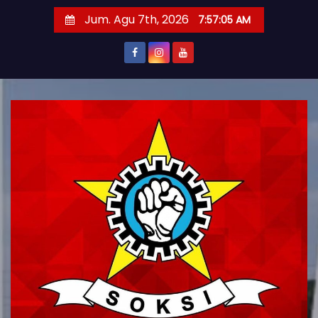
S
Jum. Agu 7th, 2026
7:57:06 AM
k
i
p
t
o
c
o
n
t
e
n
t