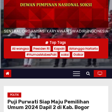
SENTRAL ORGANISASI KARYAWAN SWADIRI INDONESIA
Top Tags
Ali wongso
Presiden RI
Kapolri
Airlangga Hartarto
#HumasMabesPolri
soksi
Golkar
POLITIK
Puji Purwati Siap Maju Pemilihan
Umum 2024 Dapil 2 di Kab. Bogor