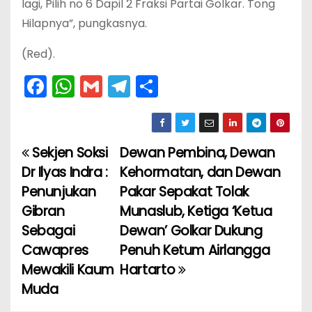
lagi, Pilih no 6 Dapil 2 Fraksi Partai Golkar. Tong
Hilapnya”, pungkasnya.
(Red).
F
W
G
T
S
a
h
m
el
h
c
a
ai
e
ar
e
ts
l
gr
e
Sekjen Soksi
Dewan Pembina, Dewan
N
b
A
a
Dr Ilyas Indra :
Kehormatan, dan Dewan
a
o
p
m
Penunjukan
Pakar Sepakat Tolak
Gibran
Munaslub, Ketiga ‘Ketua
v
o
p
Sebagai
Dewan’ Golkar Dukung
k
i
Cawapres
Penuh Ketum Airlangga
Mewakili Kaum
Hartarto
g
Muda
a