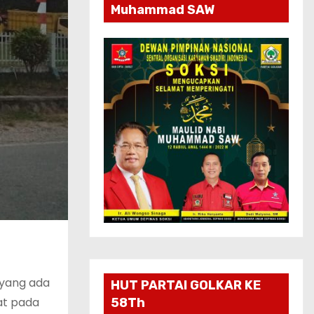
Muhammad SAW
 yang ada
HUT PARTAI GOLKAR KE
at pada
58Th