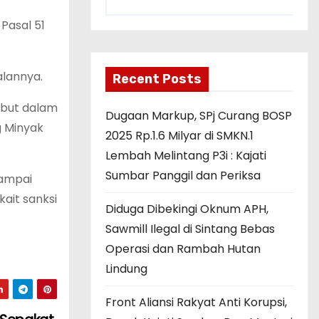
Pasal 51
alannya.
Recent Posts
ebut dalam
Dugaan Markup, SPj Curang BOSP
g Minyak
2025 Rp.1.6 Milyar di SMKN.1
Lembah Melintang P3i : Kajati
Sumbar Panggil dan Periksa
Sampai
ait sanksi
Diduga Dibekingi Oknum APH,
Sawmill Ilegal di Sintang Bebas
Operasi dan Rambah Hutan
Lindung
Front Aliansi Rakyat Anti Korupsi,