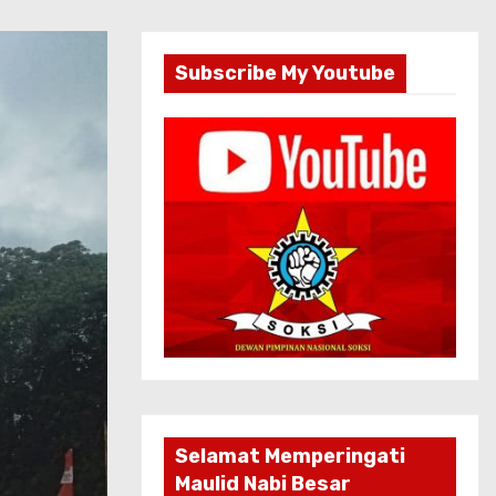
Subscribe My Youtube
Selamat Memperingati
Maulid Nabi Besar