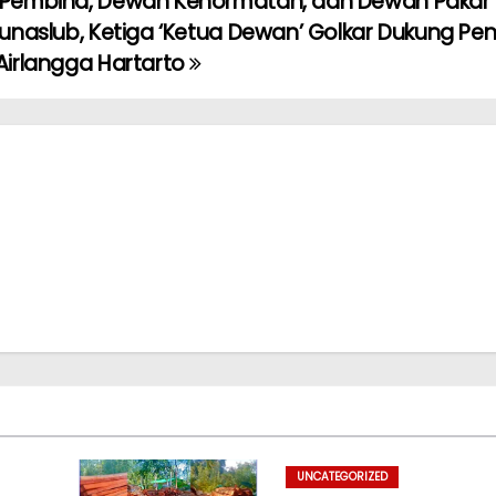
Pembina, Dewan Kehormatan, dan Dewan Pakar
unaslub, Ketiga ‘Ketua Dewan’ Golkar Dukung Pe
Airlangga Hartarto
UNCATEGORIZED