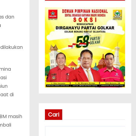
as dan
a
dilakukan
amina
asi
siun
aat di
Cari
BBM masih
mbali