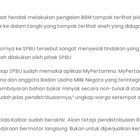
aat hendak melakukan pengisian BBM tampak terlihat jel
te ke dalam tangki yang tampak terlihat aneh yang didug
ornya ke SPBU tersebut sangat menyesali tindakan yang 
lah dilakukan oleh pihak SPBU
 setiap SPBU sudah memakai aplikasi MyPertamina. MyPert
mina dan anggota Badan Usaha Milik Negara yang terintegr
k pembayaran bahan bakar minyak secara non-tunai di sta
udah jelas pendistribusiannya,” ungkap warga setempat s
da Kalbar sudah berakhir. Akan tetapi pendistribusian 
araan bermotor langsung. Bukan untuk diperjualkan ke