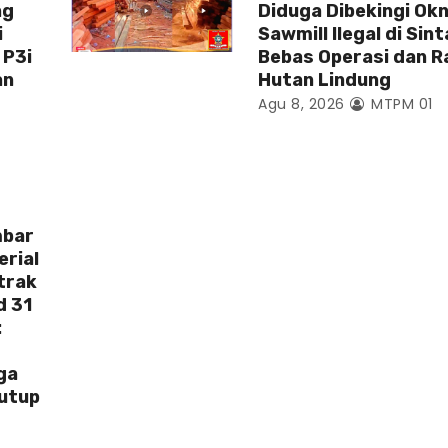
ng
Diduga Dibekingi Ok
i
Sawmill Ilegal di Sin
 P3i
Bebas Operasi dan 
an
Hutan Lindung
Agu 8, 2026
MTPM 01
mbar
erial
trak
d 31
:
ga
Tutup