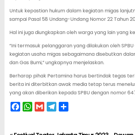
Untuk kepastian hukum dalam kegiatan migas lanju
sampai Pasal 58 Undang-Undang Nomor 22 Tahun 200
Hal ini juga diungkapkan oleh warga yang lain yang
“Ini termasuk pelanggaran yang dilakukan oleh SPBU
kegiatan usaha migas sebagaimana disebutkan dala
dan Gas Bumi,” ungkapnya menjelaskan.
Berharap pihak Pertamina harus bertindak tegas ter
berita ini diterbitkan awak media tetap terus menel
yang akan diberikan kepada SPBU dengan nomor 647
F
W
G
T
S
a
h
m
el
h
c
a
ai
e
ar