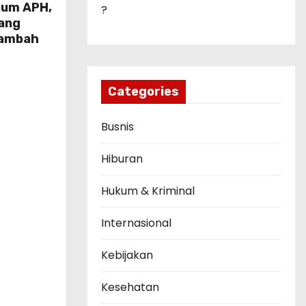
num APH,
?
tang
Rambah
Categories
Busnis
Hiburan
Hukum & Kriminal
Internasional
Kebijakan
Kesehatan