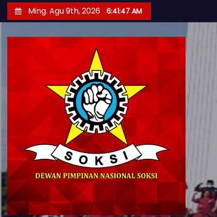
S
Ming. Agu 9th, 2026
6:41:49 AM
k
i
p
t
o
c
o
n
t
e
n
t