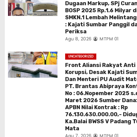
Dugaan Markup, SPj Cura
BOSP 2025 Rp.1.6 Milyar d
SMKN.1 Lembah Melintang
: Kajati Sumbar Panggil d
Periksa
Agu 8, 2026
MTPM 01
UNCATEGORIZED
Front Aliansi Rakyat Anti
Korupsi, Desak Kajati Su
Dan Menteri PU Audit Mat
PT. Brantas Abipraya Kon
No : 06.Nopember 2025 s.
Maret 2026 Sumber Dana
APBN Nilai Kontrak : Rp
76.130.630.000.00,- Didu
Ka.Balai BWSS V Padang 
Mata
Agu 7, 2026
MTPM 01