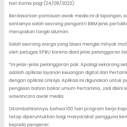
hari Kamis pagi (24/08/2023).
Berdasarkan pantauan awak media ini di lapangan, s
santainya salah seorang pengantri BBM jenis pertali
merupakan tangki siluman.
Salah seorang warga yang biasa mengisi minyak mot
oleh petugas SPBU karena disini jelas pelanggaran te
“Ini jelas-jelas pelanggaran pak. Apalagi sekarang
adalah aplikasi layanan keuangan digital dari Perta
dengan aplikasi LinkAja. Aplikasi ini digunakan untu
pengisian bahan bakar umum Pertamina. Jadi disini s
wawancara awak media.
Ditambahkannya, bahwa 100 hari program kerja Kapol
tetap diperuntukkan bagi masyarakat pengguna kend
kepada pengecer.