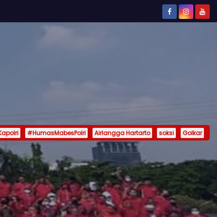
Kapolri
#HumasMabesPolri
Airlangga Hartarto
soksi
Golkar