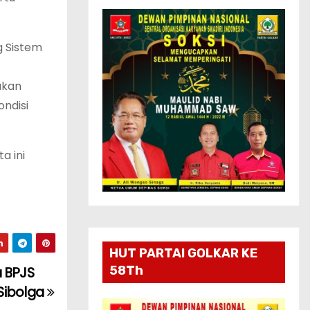
g Sistem
akan
ondisi
a ini
HUT PARTAI GOLKAR KE
58Th
a BPJS
Sibolga