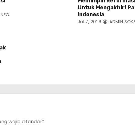
si
Memimpin Reformasi
Untuk Mengakhiri P
Indonesia
INFO
Jul 7, 2026
ADMIN SOK
lak
a
ang wajib ditandai
*