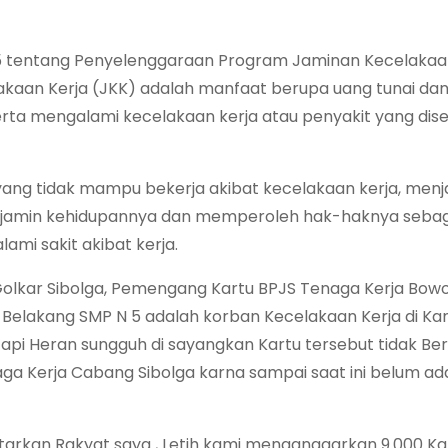
5 tentang Penyelenggaraan Program Jaminan Kecelakaa
kaan Kerja (JKK) adalah manfaat berupa uang tunai da
rta mengalami kecelakaan kerja atau penyakit yang di
 yang tidak mampu bekerja akibat kecelakaan kerja, menj
ap dijamin kehidupannya dan memperoleh hak-haknya sebag
ami sakit akibat kerja.
Golkar Sibolga, Pemengang Kartu BPJS Tenaga Kerja Bowol
 Belakang SMP N 5 adalah korban Kecelakaan Kerja di K
api Heran sungguh di sayangkan Kartu tersebut tidak B
ga Kerja Cabang Sibolga karna sampai saat ini belum ad
tarkan Rakyat saya , Letih kami menganggarkan 9.000 Ka