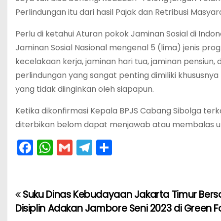
Perlindungan itu dari hasil Pajak dan Retribusi Masyar
Perlu di ketahui Aturan pokok Jaminan Sosial di In
Jaminan Sosial Nasional mengenal 5 (lima) jenis prog
kecelakaan kerja, jaminan hari tua, jaminan pensiu
perlindungan yang sangat penting dimiliki khususnya
yang tidak diinginkan oleh siapapun.
Ketika dikonfirmasi Kepala BPJS Cabang Sibolga terk
diterbikan belom dapat menjawab atau membalas untu
F
W
G
T
S
a
h
m
el
h
c
a
ai
e
ar
e
ts
l
gr
e
Suku Dinas Kebudayaan Jakarta Timur Bers
N
b
A
a
Disiplin Adakan Jambore Seni 2023 di Green F
a