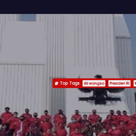
Top Tags
Ali wongso
Presiden RI