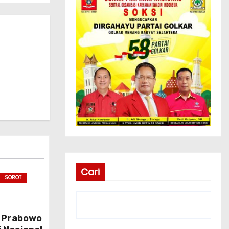
Cari
SOROT
 Prabowo