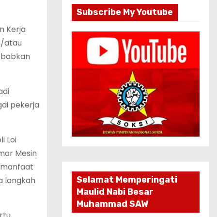
Subscribe My Youtube
n Kerja
n/atau
sebabkan
adi
ai pekerja
i Loi
amar Mesin
ermanfaat
Selamat Memperingati
a langkah
Maulid Nabi Besar
Muhammad SAW
rtu