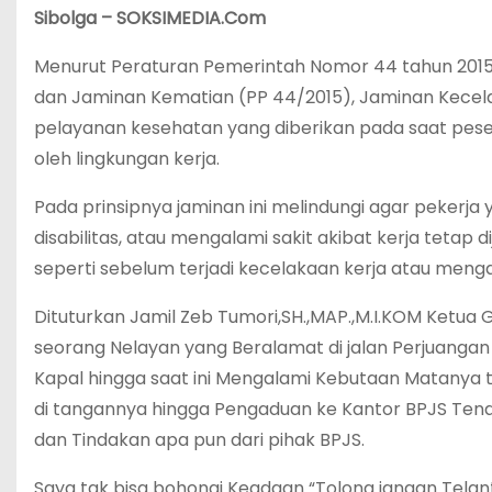
Sibolga – SOKSIMEDIA.Com
Menurut Peraturan Pemerintah Nomor 44 tahun 201
dan Jaminan Kematian (PP 44/2015), Jaminan Kecela
pelayanan kesehatan yang diberikan pada saat pese
oleh lingkungan kerja.
Pada prinsipnya jaminan ini melindungi agar pekerja
disabilitas, atau mengalami sakit akibat kerja tet
seperti sebelum terjadi kecelakaan kerja atau mengal
Dituturkan Jamil Zeb Tumori,SH.,MAP.,M.I.KOM Ketua 
seorang Nelayan yang Beralamat di jalan Perjuangan
Kapal hingga saat ini Mengalami Kebutaan Matanya t
di tangannya hingga Pengaduan ke Kantor BPJS Tena
dan Tindakan apa pun dari pihak BPJS.
Saya tak bisa bohongi Keadaan “Tolong jangan Telan