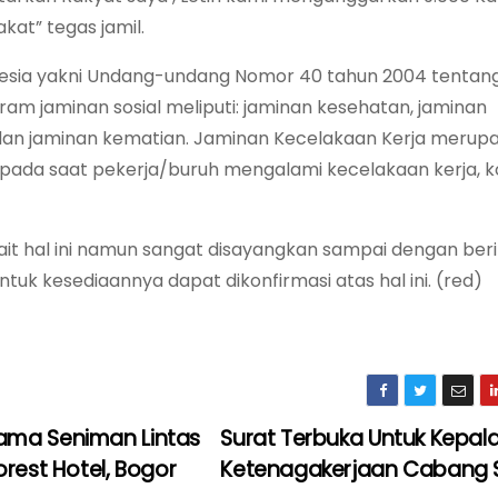
akat” tegas jamil.
donesia yakni Undang-undang Nomor 40 tahun 2004 tentan
ram jaminan sosial meliputi: jaminan kesehatan, jaminan
n, dan jaminan kematian. Jaminan Kecelakaan Kerja merup
 pada saat pekerja/buruh mengalami kecelakaan kerja, k
ait hal ini namun sangat disayangkan sampai dengan berit
k kesediaannya dapat dikonfirmasi atas hal ini. (red)
ama Seniman Lintas
Surat Terbuka Untuk Kepal
orest Hotel, Bogor
Ketenagakerjaan Cabang 