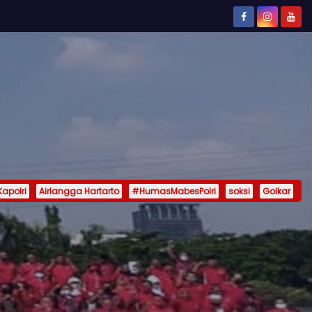
Kapolri
Airlangga Hartarto
#HumasMabesPolri
soksi
Golkar