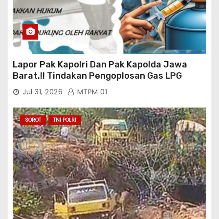
Lapor Pak Kapolri Dan Pak Kapolda Jawa
Barat.!! Tindakan Pengoplosan Gas LPG
Bersubsidi Marak Terjadi Di Kabupaten Bogor
Jul 31, 2026
MTPM 01
Persisnya di Babakan Madang: Tim
Aktifis/Jurnalis Meminta Pimpinan Polri Beri
Atensi Penindakan Sampai Penangkapan
SOROT
TNI POLRI
Terhadap Pelaku