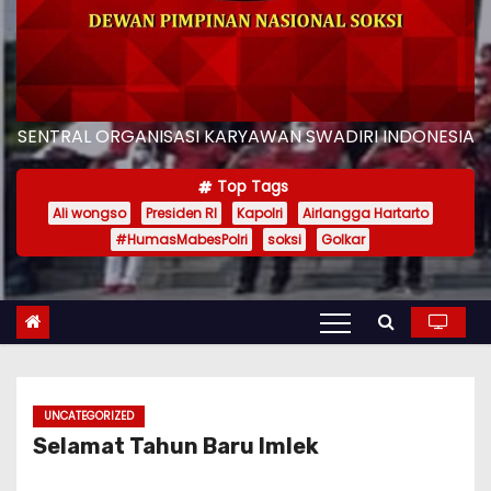
SENTRAL ORGANISASI KARYAWAN SWADIRI INDONESIA
Top Tags
Ali wongso
Presiden RI
Kapolri
Airlangga Hartarto
#HumasMabesPolri
soksi
Golkar
UNCATEGORIZED
Selamat Tahun Baru Imlek