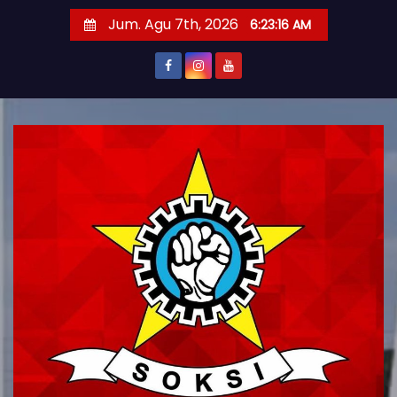
S
Jum. Agu 7th, 2026
6:23:18 AM
k
i
p
t
o
c
o
n
t
e
n
t