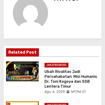
a
s
i
p
o
s
Related Post
UNCATEGORIZED
Ubah Rivalitas Jadi
Persahabatan: Misi Humanis
Dr. Toni Kogoya dan SSB
Lentera Timur
Agu 4, 2026
MTPM 01