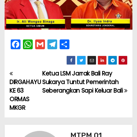
F
W
G
T
S
a
h
m
el
h
c
a
ai
e
ar
e
ts
l
gr
e
Ketua LSM Jarrak Bali Ray
N
b
A
a
DIRGAHAYU
Sukarya Tuntut Pemerintah
a
o
p
m
KE 63
Seberangkan Sapi Keluar Bali
ORMAS
v
o
p
MKGR
k
i
g
MTPM 01