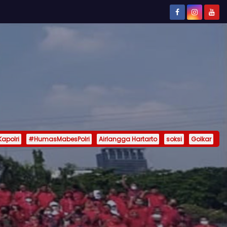
Kapolri
#HumasMabesPolri
Airlangga Hartarto
soksi
Golkar