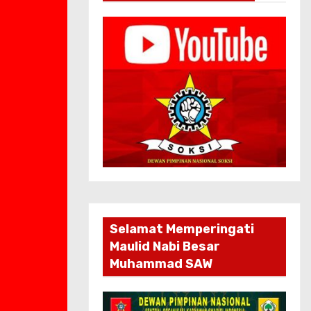
Selamat Memperingati
Maulid Nabi Besar
Muhammad SAW