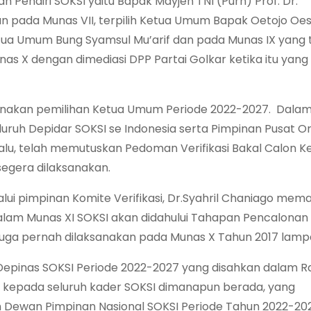
ah Pendiri SOKSI yaitu Bapak Mayjen TNI (Purn) Prof. Dr.
n pada Munas VII, terpilih Ketua Umum Bapak Oetojo Oe
Ketua Umum Bung Syamsul Mu’arif dan pada Munas IX yang t
nas X dengan dimediasi DPP Partai Golkar ketika itu yang 
anakan pemilihan Ketua Umum Periode 2022-2027. Dala
luruh Depidar SOKSI se Indonesia serta Pimpinan Pusat Or
alu, telah memutuskan Pedoman Verifikasi Bakal Calon K
egera dilaksanakan.
lalui pimpinan Komite Verifikasi, Dr.Syahril Chaniago me
lam Munas XI SOKSI akan didahului Tahapan Pencalonan
uga pernah dilaksanakan pada Munas X Tahun 2017 lamp
Depinas SOKSI Periode 2022-2027 yang disahkan dalam R
an kepada seluruh kader SOKSI dimanapun berada, yang
 Dewan Pimpinan Nasional SOKSI Periode Tahun 2022-20