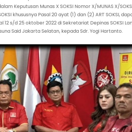
 dalam Keputusan Munas X SOKSI Nomor X/MUNAS X/SOKS
OKSI khususnya Pasal 20 ayat (1) dan (2) ART SOKSI, dap
 12 s/d 25 oktober 2022 di Sekretariat Depinas SOKSI Lant
una Said Jakarta Selatan, kepada Sdr. Yogi Hartanto.