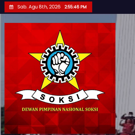
S
Sab. Agu 8th, 2026
2:55:48 PM
k
i
p
t
o
c
o
n
t
e
n
t