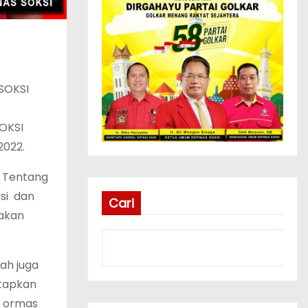
SOKSI
SOKSI
2022.
7 Tentang
si dan
Cari
dakan
ah juga
tapkan
i ormas