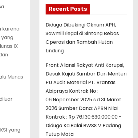
sa
Recent Posts
Diduga Dibekingi Oknum APH,
h karena
Sawmill Ilegal di Sintang Bebas
a yang
Operasi dan Rambah Hutan
Munas IX
Lindung
 dan
Front Aliansi Rakyat Anti Korupsi,
Desak Kajati Sumbar Dan Menteri
lalu Munas
PU Audit Material PT. Brantas
Abipraya Kontrak No :
iluar
06.Nopember 2025 s.d 31 Maret
2026 Sumber Dana: APBN Nilai
Kontrak : Rp 76.130.630.000.00,-
Diduga Ka.Balai BWSS V Padang
KSI yang
Tutup Mata