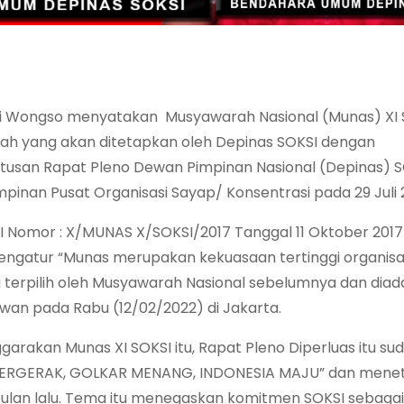
Ali Wongso menyatakan Musyawarah Nasional (Munas) XI 
ah yang akan ditetapkan oleh Depinas SOKSI dengan
tusan Rapat Pleno Dewan Pimpinan Nasional (Depinas) 
pinan Pusat Organisasi Sayap/ Konsentrasi pada 29 Juli 
 Nomor : X/MUNAS X/SOKSI/2017 Tanggal 11 Oktober 201
engatur “Munas merupakan kekuasaan tertinggi organisa
 terpilih oleh Musyawarah Nasional sebelumnya dan dia
awan pada Rabu (12/02/2022) di Jakarta.
kan Munas XI SOKSI itu, Rapat Pleno Diperluas itu sud
 BERGERAK, GOLKAR MENANG, INDONESIA MAJU” dan mene
 bulan lalu. Tema itu menegaskan komitmen SOKSI sebaga