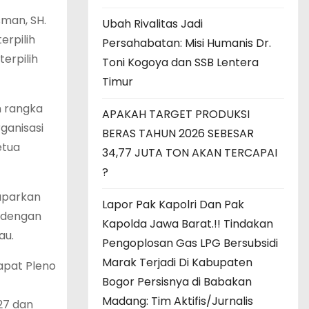
sman, SH.
Ubah Rivalitas Jadi
erpilih
Persahabatan: Misi Humanis Dr.
terpilih
Toni Kogoya dan SSB Lentera
Timur
m rangka
APAKAH TARGET PRODUKSI
ganisasi
BERAS TAHUN 2026 SEBESAR
etua
34,77 JUTA TON AKAN TERCAPAI
?
maparkan
Lapor Pak Kapolri Dan Pak
 dengan
Kapolda Jawa Barat.!! Tindakan
au.
Pengoplosan Gas LPG Bersubsidi
Marak Terjadi Di Kabupaten
apat Pleno
Bogor Persisnya di Babakan
Madang: Tim Aktifis/Jurnalis
27 dan