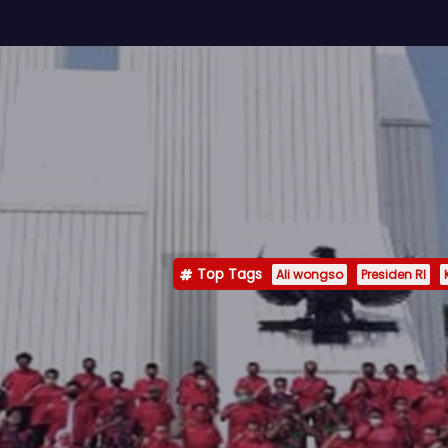
Top Tags
Ali wongso
Presiden RI