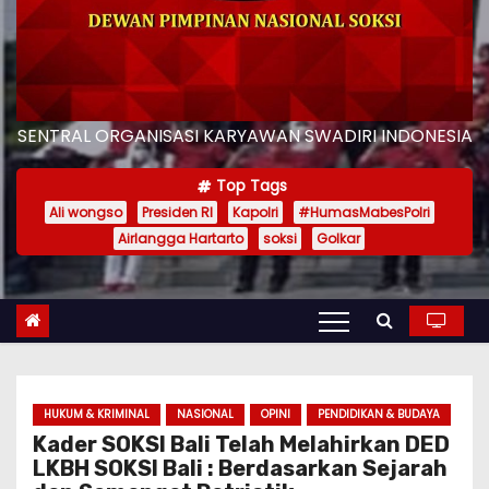
SENTRAL ORGANISASI KARYAWAN SWADIRI INDONESIA
Top Tags
Ali wongso
Presiden RI
Kapolri
#HumasMabesPolri
Airlangga Hartarto
soksi
Golkar
HUKUM & KRIMINAL
NASIONAL
OPINI
PENDIDIKAN & BUDAYA
Kader SOKSI Bali Telah Melahirkan DED
LKBH SOKSI Bali : Berdasarkan Sejarah