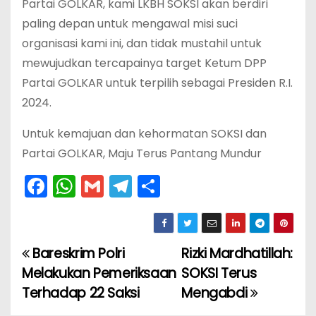
Partai GOLKAR, kami LKBH SOKSI akan berdiri
paling depan untuk mengawal misi suci
organisasi kami ini, dan tidak mustahil untuk
mewujudkan tercapainya target Ketum DPP
Partai GOLKAR untuk terpilih sebagai Presiden R.I.
2024.
Untuk kemajuan dan kehormatan SOKSI dan
Partai GOLKAR, Maju Terus Pantang Mundur
F
W
G
T
S
a
h
m
el
h
c
a
ai
e
ar
e
ts
l
gr
e
Bareskrim Polri
Rizki Mardhatillah:
N
b
A
a
Melakukan Pemeriksaan
SOKSI Terus
a
o
p
m
Terhadap 22 Saksi
Mengabdi