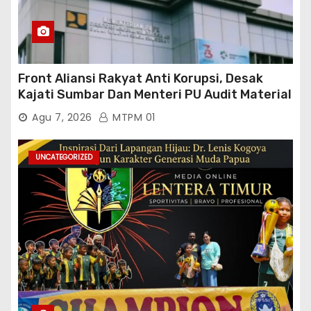
Front Aliansi Rakyat Anti Korupsi, Desak
Kajati Sumbar Dan Menteri PU Audit Material
PT. Brantas Abipraya Kontrak No :
Agu 7, 2026
MTPM 01
06.Nopember 2025 s.d 31 Maret 2026
Sumber Dana: APBN Nilai Kontrak : Rp
76.130.630.000.00,- Diduga Ka.Balai BWSS V
UNCATEGORIZED
Padang Tutup Mata