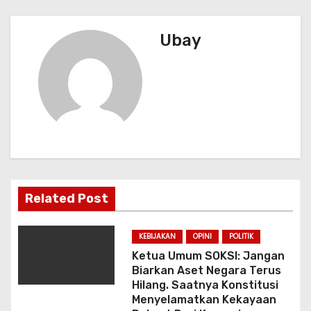
v
o
p
k
i
Ubay
g
a
s
i
p
Related Post
o
s
KEBIJAKAN
OPINI
POLITIK
Ketua Umum SOKSI: Jangan
Biarkan Aset Negara Terus
Hilang. Saatnya Konstitusi
Menyelamatkan Kekayaan