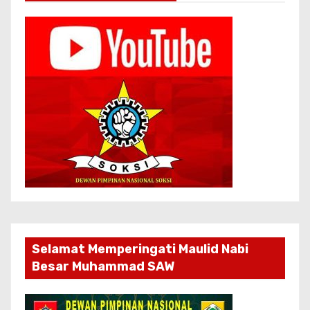
Selamat Memperingati Maulid Nabi
Besar Muhammad SAW