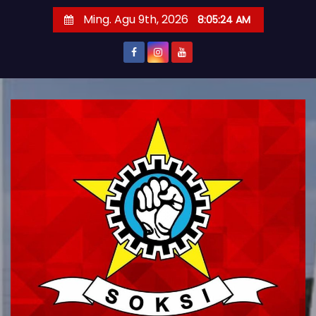
S
Ming. Agu 9th, 2026
8:05:26 AM
k
i
p
t
o
c
o
n
t
e
n
t