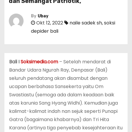
dan Semangat Patriotik,
By
Ubay
Okt 12, 2022
naile sadek sh
,
soksi
depider bali
Bali I
Soksimedia.com
– Setelah mendarat di
Bandar Udara Ngurah Ray, Denpasar (Bali)
seluruh pendatang akan disambut dengan
ucapan berbahasa Sansekerta yaitu Om
Swastiastu (semoga ada dalam keadaan baik
atas karunia Sang Hyang Widhi). Kemudian juga
kalimat-kalimat indah nan sejuk seperti Punapi
Gatra (bagaimana khabarnya) dan Tri Hita
Karana (artinya tiga penyebab kesejahteraan itu