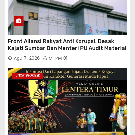
Front Aliansi Rakyat Anti Korupsi, Desak
Kajati Sumbar Dan Menteri PU Audit Material
PT. Brantas Abipraya Kontrak No :
Agu 7, 2026
MTPM 01
06.Nopember 2025 s.d 31 Maret 2026
Sumber Dana: APBN Nilai Kontrak : Rp
76.130.630.000.00,- Diduga Ka.Balai BWSS V
UNCATEGORIZED
Padang Tutup Mata