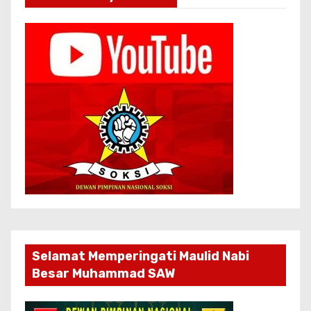
Selamat Memperingati Maulid Nabi
Besar Muhammad SAW