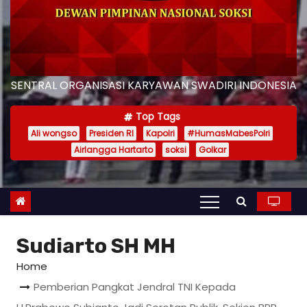
SENTRAL ORGANISASI KARYAWAN SWADIRI INDONESIA
Top Tags
Ali wongso
Presiden RI
Kapolri
#HumasMabesPolri
Airlangga Hartarto
soksi
Golkar
Sudiarto SH MH
Home
Pemberian Pangkat Jendral TNI Kepada