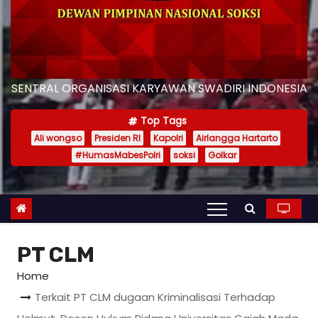
SENTRAL ORGANISASI KARYAWAN SWADIRI INDONESIA
Top Tags
Ali wongso
Presiden RI
Kapolri
Airlangga Hartarto
#HumasMabesPolri
soksi
Golkar
PT CLM
Home
Terkait PT CLM dugaan Kriminalisasi Terhadap