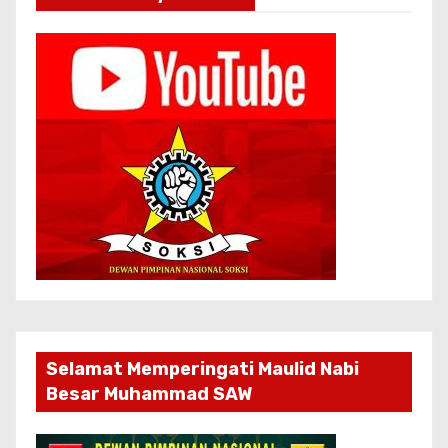
Selamat Memperingati Maulid Nabi
Besar Muhammad SAW