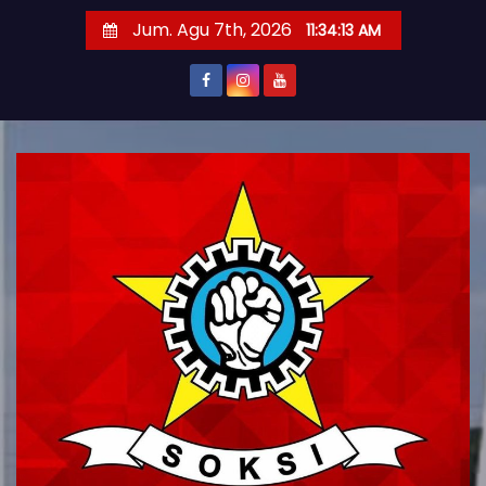
S
Jum. Agu 7th, 2026
11:34:15 AM
k
i
p
t
o
c
o
n
t
e
n
t