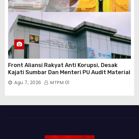
Front Aliansi Rakyat Anti Korupsi, Desak
Kajati Sumbar Dan Menteri PU Audit Material
PT. Brantas Abipraya Kontrak No :
Agu 7, 2026
MTPM 01
06.Nopember 2025 s.d 31 Maret 2026
Sumber Dana: APBN Nilai Kontrak : Rp
76.130.630.000.00,- Diduga Ka.Balai BWSS V
Padang Tutup Mata