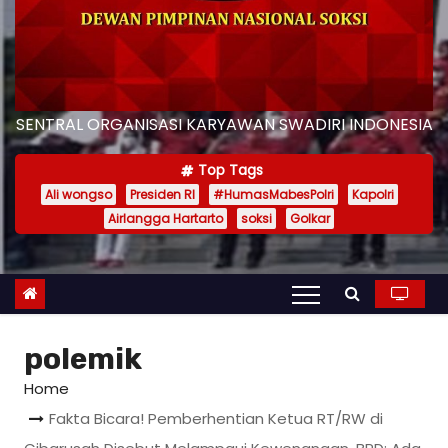
SENTRAL ORGANISASI KARYAWAN SWADIRI INDONESIA
Top Tags
Ali wongso
Presiden RI
#HumasMabesPolri
Kapolri
Airlangga Hartarto
soksi
Golkar
polemik
Home
Fakta Bicara! Pemberhentian Ketua RT/RW di