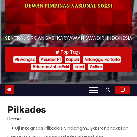
SENTRAL ORGANISASI KARYAWAN SWADIRI INDONESIA
Top Tags
Ali wongso
Presiden RI
Kapolri
Airlangga Hartarto
#HumasMabesPolri
soksi
Golkar
Pilkades
Home
Uji Integritas Pilkades Sindangmulya: Penonaktifan