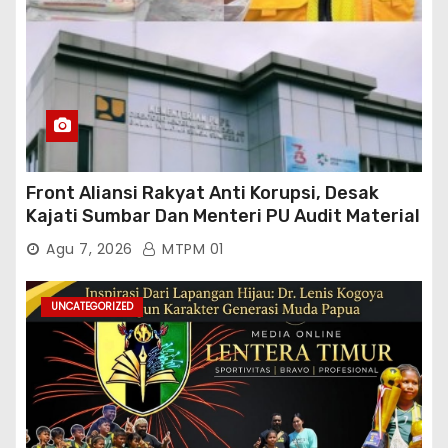
Front Aliansi Rakyat Anti Korupsi, Desak
Kajati Sumbar Dan Menteri PU Audit Material
PT. Brantas Abipraya Kontrak No :
Agu 7, 2026
MTPM 01
06.Nopember 2025 s.d 31 Maret 2026
Sumber Dana: APBN Nilai Kontrak : Rp
76.130.630.000.00,- Diduga Ka.Balai BWSS V
UNCATEGORIZED
Padang Tutup Mata