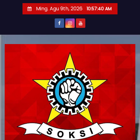
S
Ming. Agu 9th, 2026
10:57:41 AM
k
i
p
t
o
c
o
n
t
e
n
t