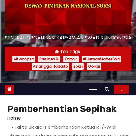
SENTRAL ORGANISASI KARYAWAN SWADIRI INDONESIA
Top Tags
Ali wongso
Presiden RI
Kapolri
#HumasMabesPolri
Airlangga Hartarto
soksi
Golkar
Pemberhentian Sepihak
Home
Fakta Bicara! Pemberhentian Ketua RT/RW di