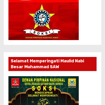
Selamat Memperingati Maulid Nabi
Besar Muhammad SAW