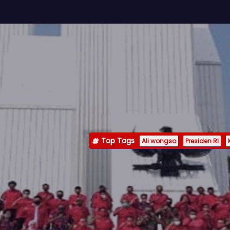
Top Tags
Ali wongso
Presiden RI