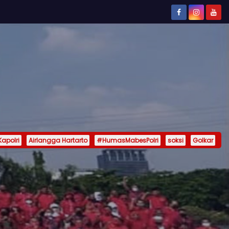
Kapolri
Airlangga Hartarto
#HumasMabesPolri
soksi
Golkar