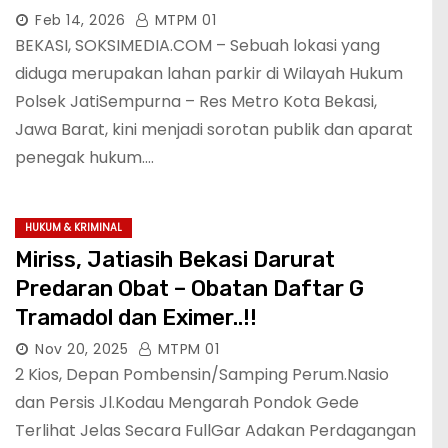
Feb 14, 2026
MTPM 01
BEKASI, SOKSIMEDIA.COM – Sebuah lokasi yang
diduga merupakan lahan parkir di Wilayah Hukum
Polsek JatiSempurna – Res Metro Kota Bekasi,
Jawa Barat, kini menjadi sorotan publik dan aparat
penegak hukum.…
HUKUM & KRIMINAL
Miriss, Jatiasih Bekasi Darurat
Predaran Obat – Obatan Daftar G
Tramadol dan Eximer..!!
Nov 20, 2025
MTPM 01
2 Kios, Depan Pombensin/Samping Perum.Nasio
dan Persis Jl.Kodau Mengarah Pondok Gede
Terlihat Jelas Secara FullGar Adakan Perdagangan