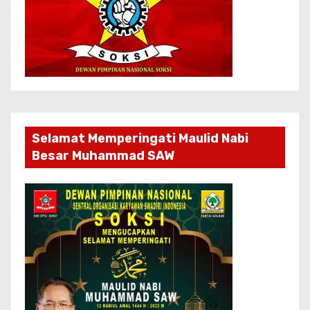
Selamat Memperingati Maulid Nabi
Besar Muhammad SAW