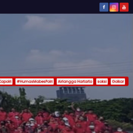
Kapolri
#HumasMabesPolri
Airlangga Hartarto
soksi
Golkar