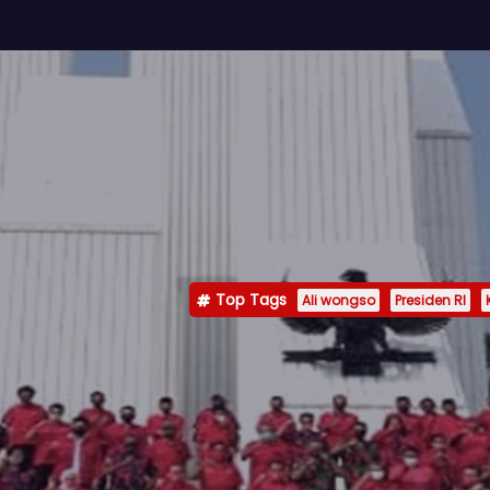
Top Tags
Ali wongso
Presiden RI