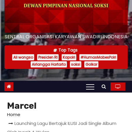
SENTRAL ORGANISASI KARYAWAN SWADIRI INDONESIA
Top Tags
Ali wongso
Presiden RI
Kapolri
#HumasMabesPolri
Airlangga Hartarto
soksi
Golkar
Marcel
Home
Launching Lagu Bertajuk ILUSI Jadi Single Album