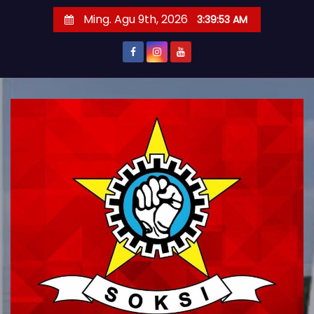
S
Ming. Agu 9th, 2026
3:39:54 AM
k
i
p
t
o
c
o
n
t
e
n
t