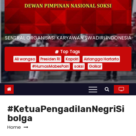
SENTRAL ORGANISASI KARYAWAN SWADIRI INDONESIA
Top Tags
Ali wongso
Presiden RI
Kapolri
Airlangga Hartarto
#HumasMabesPolri
soksi
Golkar
#KetuaPengadilanNegriSi
bolga
Home