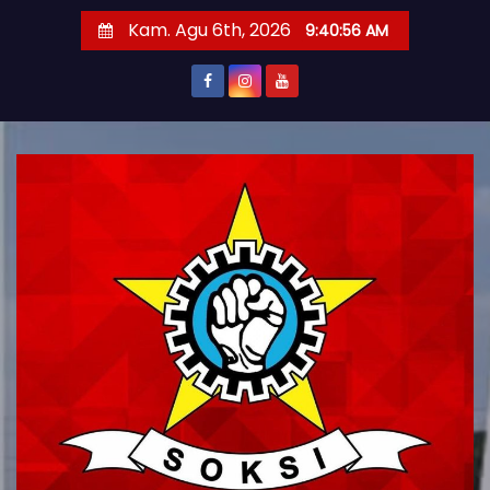
S
Kam. Agu 6th, 2026
9:40:58 AM
k
i
p
t
o
c
o
n
t
e
n
t