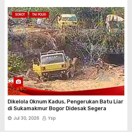
Persisnya di Babakan Madang: Tim
Aktifis/Jurnalis Meminta Pimpinan Polri Beri
Atensi Penindakan Sampai Penangkapan
SOROT
TNI POLRI
Terhadap Pelaku
Dikelola Oknum Kadus, Pengerukan Batu Liar
di Sukamakmur Bogor Didesak Segera
Ditindak Hukum
Jul 30, 2026
Ysp