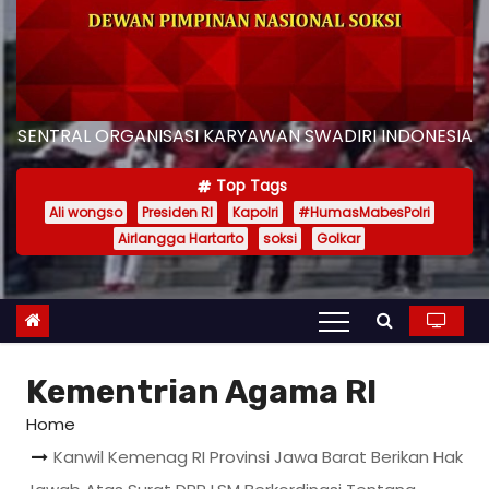
SENTRAL ORGANISASI KARYAWAN SWADIRI INDONESIA
Top Tags
Ali wongso
Presiden RI
Kapolri
#HumasMabesPolri
Airlangga Hartarto
soksi
Golkar
Kementrian Agama RI
Home
Kanwil Kemenag RI Provinsi Jawa Barat Berikan Hak