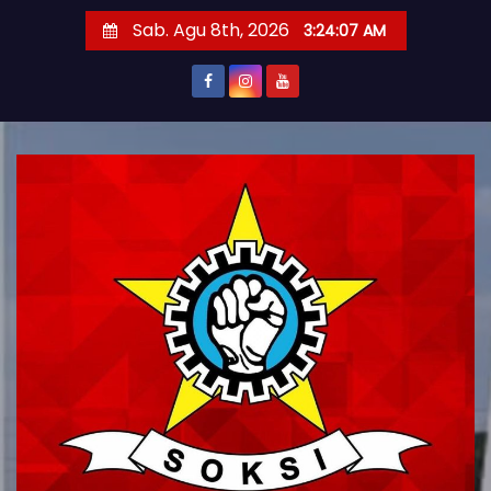
S
Sab. Agu 8th, 2026
3:24:08 AM
k
i
p
t
o
c
o
n
t
e
n
t