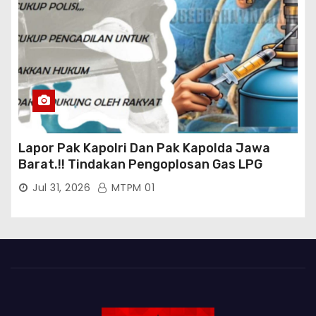
Lapor Pak Kapolri Dan Pak Kapolda Jawa
Barat.!! Tindakan Pengoplosan Gas LPG
Bersubsidi Marak Terjadi Di Kabupaten Bogor
Jul 31, 2026
MTPM 01
Persisnya di Babakan Madang: Tim
Aktifis/Jurnalis Meminta Pimpinan Polri Beri
Atensi Penindakan Sampai Penangkapan
Terhadap Pelaku