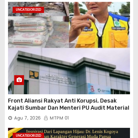
UNCATEGORIZED
Front Aliansi Rakyat Anti Korupsi, Desak
Kajati Sumbar Dan Menteri PU Audit Material
PT. Brantas Abipraya Kontrak No :
Agu 7, 2026
MTPM 01
06.Nopember 2025 s.d 31 Maret 2026
Sumber Dana: APBN Nilai Kontrak : Rp
76.130.630.000.00,- Diduga Ka.Balai BWSS V
UNCATEGORIZED