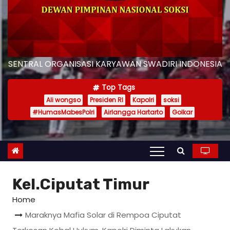
SENTRAL ORGANISASI KARYAWAN SWADIRI INDONESIA
Top Tags
Ali wongso
Presiden RI
Kapolri
soksi
#HumasMabesPolri
Airlangga Hartarto
Golkar
Kel.Ciputat Timur
Home
Maraknya Mafia Solar di Rempoa Ciputat