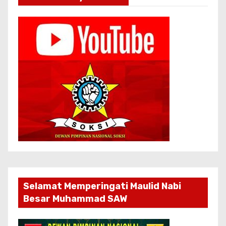
Selamat Memperingati Maulid Nabi
Besar Muhammad SAW