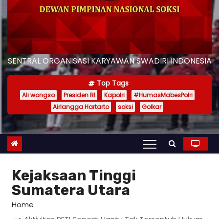
SENTRAL ORGANISASI KARYAWAN SWADIRI INDONESIA
Top Tags
Ali wongso
Presiden RI
Kapolri
#HumasMabesPolri
Airlangga Hartarto
soksi
Golkar
Kejaksaan Tinggi
Sumatera Utara
Home