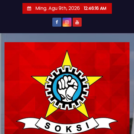
S
Ming. Agu 9th, 2026
12:46:17 AM
k
i
p
t
o
c
o
n
t
e
n
t