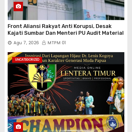
Front Aliansi Rakyat Anti Korupsi, Desak
Kajati Sumbar Dan Menteri PU Audit Material
PT. Brantas Abipraya Kontrak No :
Agu 7, 2026
MTPM 01
06.Nopember 2025 s.d 31 Maret 2026
Sumber Dana: APBN Nilai Kontrak : Rp
76.130.630.000.00,- Diduga Ka.Balai BWSS V
UNCATEGORIZED
Padang Tutup Mata