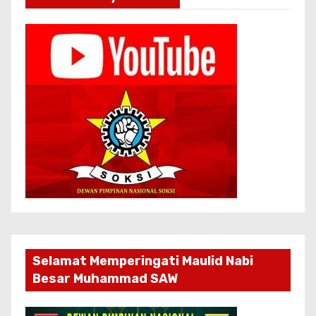
Selamat Memperingati Maulid Nabi
Besar Muhammad SAW