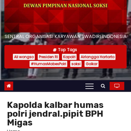
SENTRAL ORGANISASI KARYAWAN SWADIRI INDONESIA
Top Tags
Ali wongso
Presiden RI
Kapolri
Airlangga Hartarto
#HumasMabesPolri
soksi
Golkar
Kapolda kalbar humas
polri jendral.pipit BPH
Migas