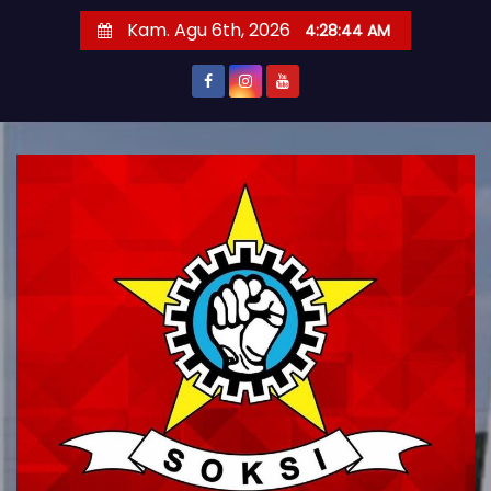
S
Kam. Agu 6th, 2026
4:28:45 AM
k
i
p
t
o
c
o
n
t
e
n
t