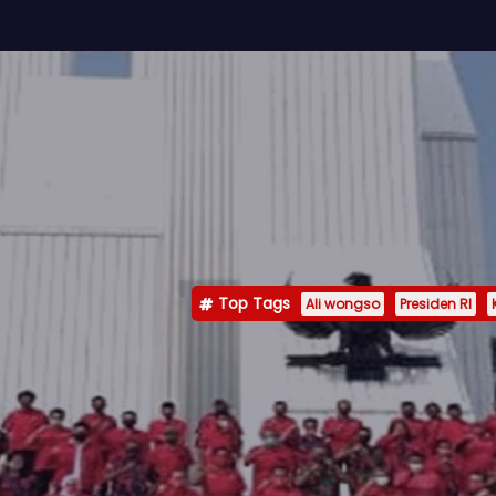
Top Tags
Ali wongso
Presiden RI