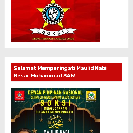
Selamat Memperingati Maulid Nabi
Besar Muhammad SAW